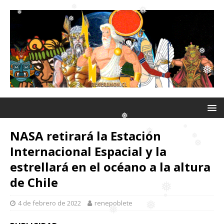
❅
❅
❅
❅
❅
❅
❅
❅
❅
❅
❅
NASA retirará la Estación
Internacional Espacial y la
❅
estrellará en el océano a la altura
❅
❅
de Chile
❅
❅
4 de febrero de 2022
renepoblete
❅