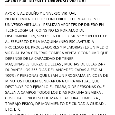
APORTE AL DUEÑO Y UNIVERSO VIRTUAL
APORTE AL DUEÑO Y UNIVERSO VIRTUAL
NO RECOMIENDO POR CONTENIDO OTORGADO (EN EL
UNIVERSO VIRTUAL) - REALIZAR APORTES DE DINERO EN
TECNOLOGIA BIT COINS NO ES POR ALGO DE
DISCRIMINACION, SINO "SENTIDO COMUN" Y "UN DELITO"
AL ESFUERZO DE LA MAQUINA (NEO ESCLAVITUD A
PROCESOS DE PROCESADORES Y MEMORIAS) ES UN MEDIO
VIRTUAL PARA GENERAR COMPRA VENTA Y CONSUMO QUE
DEPENDE DE LA CAPACIDAD DE TENER
MAQUINAS(ESFUERZO DE ELLAS , MUCHAS DE ELLAS 24/7
DURANTE LOS 365 DIAS DEL AÑO=DEDICADAS A ESO AL
100%) Y PERSONAS QUE USAN UN PROGRAMA EN COSA DE
MINUTOS PUEDEN GENERAR UNA CIFRA VIRTUAL QUE
DESTRUYE POR EJEMPLO EL TRABAJO DE PERSONAS QUE
SALEN A CAMPOS TODOS LOS DIAS POR UNA SIEMBRA ,
COSECHA O PROCESO DE MANO FACTURA , LIMPIEZA ,
TRABAJO FISICO, DE MOVIMIENTO DE CIUDAD A CIUDAD ,
ETC, ETC.
-LOS APORTES QUE SEAN PENSANDO QUE EXISTEN PAISES