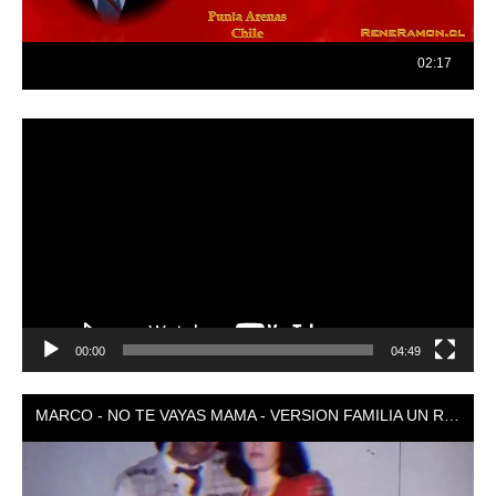
Reproductor
de
vídeo
00:00
04:49