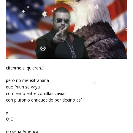
❅
❅
❅
❅
❅
❅
❅
❅
❅
❅
❅
❅
cítenme si quieren…
❅
pero no me extrañaría
❅
que Putin se vaya
❅
comiendo entre comillas caviar
con plutonio enriquecido por decirlo así
y
OJO
no sería América