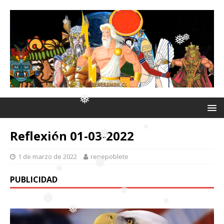
❅
❅
❅
❅
❅
❅
Reflexión 01-03-2022
❅
❅
1 de marzo de 2022
renepoblete
❅
PUBLICIDAD
❅
❅
❅
❅