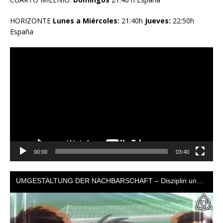
HORIZONTE
Lunes a Miércoles:
21:40h
Jueves:
22:50h
España
Reproductor
de
vídeo
00:00
03:40