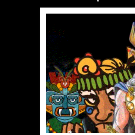
❅
❅
❅
❅