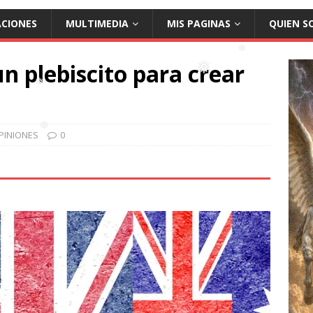
ACIONES
MULTIMEDIA
MIS PAGINAS
QUIEN S
n plebiscito para crear
❅
❅
❅
PINIONES
0
❅