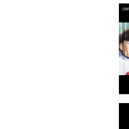
Repr
de
vídeo