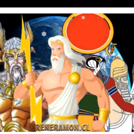
❅
❅
❅
❅