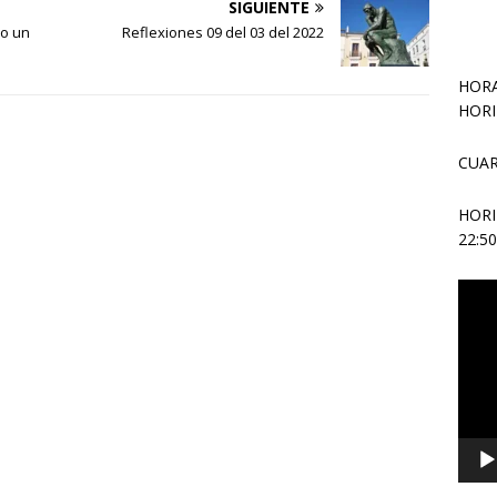
SIGUIENTE
no un
Reflexiones 09 del 03 del 2022
HORA
HORI
CUAR
HOR
22:5
Repr
de
vídeo