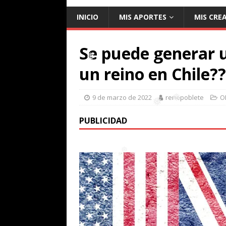
INICIO
MIS APORTES
MIS CRE
❅
Se puede generar u
un reino en Chile??
❅
9 de marzo de 2022
renepoblete
O
PUBLICIDAD
❅
❅
❅