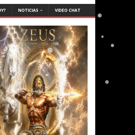
❅
OY?
NOTICIAS
VIDEO CHAT
❅
❅
❅
❅
❅
❅
❅
❅