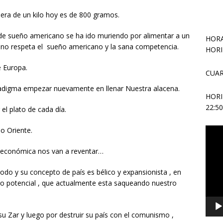
ra de un kilo hoy es de 800 gramos.
de sueño americano se ha ido muriendo por alimentar a un
HORA
 no respeta el sueño americano y la sana competencia.
HORI
e Europa.
CUAR
adigma empezar nuevamente en llenar Nuestra alacena.
HOR
22:5
el plato de cada día.
o Oriente.
Repr
de
l económica nos van a reventar…
vídeo
todo y su concepto de país es bélico y expansionista , en
o potencial , que actualmente esta saqueando nuestro
u Zar y luego por destruir su país con el comunismo ,