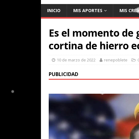
INICIO
MIS APORTES
MIS CRE
❅
Es el momento de 
cortina de hierro 
10 de marzo de 2022
renepoblete
PUBLICIDAD
❅