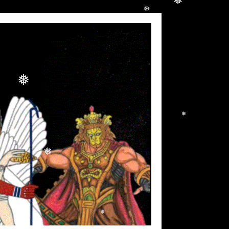
❅
❅
❅
❅
❅