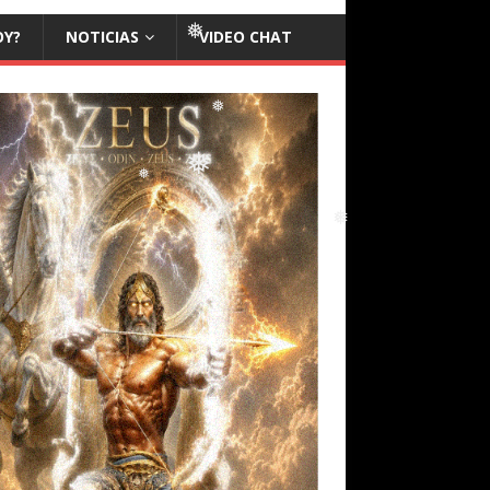
❅
OY?
NOTICIAS
VIDEO CHAT
❅
❅
❅
❅
❅