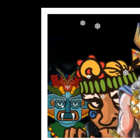
❅
❅
❅
❅
❅
❅