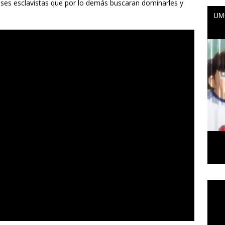
ises esclavistas que por lo demás buscaran dominarles y
Repr
de
vídeo