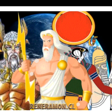
❅
❅
❅