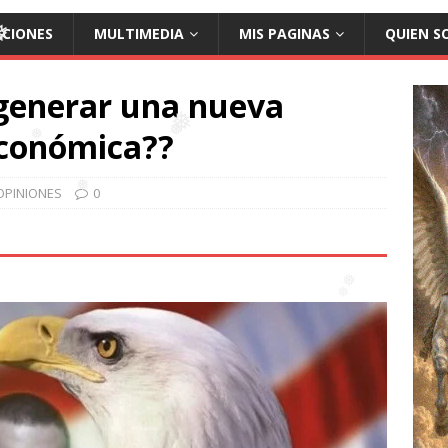
ACIONES
MULTIMEDIA
MIS PAGINAS
QUIEN S
❅
generar una nueva
económica??
❅
❅
❅
OPINIONES
0
❅
❅
❅