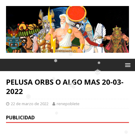
❅
❅
❅
❅
❅
❅
❅
❅
❅
❅
❅
PELUSA ORBS O ALGO MAS 20-03-
❅
❅
2022
❅
❅
22 de marzo de 2022
renepoblete
❅
❅
PUBLICIDAD