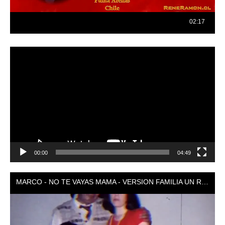
Reproductor
de
vídeo
00:00
04:49