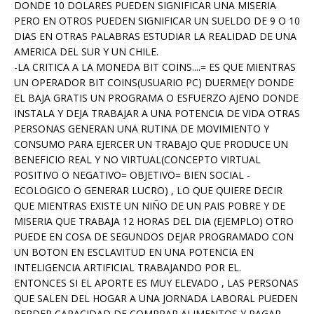
DONDE 10 DOLARES PUEDEN SIGNIFICAR UNA MISERIA
PERO EN OTROS PUEDEN SIGNIFICAR UN SUELDO DE 9 O 10
DIAS EN OTRAS PALABRAS ESTUDIAR LA REALIDAD DE UNA
AMERICA DEL SUR Y UN CHILE.
-LA CRITICA A LA MONEDA BIT COINS....= ES QUE MIENTRAS
UN OPERADOR BIT COINS(USUARIO PC) DUERME(Y DONDE
EL BAJA GRATIS UN PROGRAMA O ESFUERZO AJENO DONDE
INSTALA Y DEJA TRABAJAR A UNA POTENCIA DE VIDA OTRAS
PERSONAS GENERAN UNA RUTINA DE MOVIMIENTO Y
CONSUMO PARA EJERCER UN TRABAJO QUE PRODUCE UN
BENEFICIO REAL Y NO VIRTUAL(CONCEPTO VIRTUAL
POSITIVO O NEGATIVO= OBJETIVO= BIEN SOCIAL -
ECOLOGICO O GENERAR LUCRO) , LO QUE QUIERE DECIR
QUE MIENTRAS EXISTE UN NIÑO DE UN PAIS POBRE Y DE
MISERIA QUE TRABAJA 12 HORAS DEL DIA (EJEMPLO) OTRO
PUEDE EN COSA DE SEGUNDOS DEJAR PROGRAMADO CON
UN BOTON EN ESCLAVITUD EN UNA POTENCIA EN
INTELIGENCIA ARTIFICIAL TRABAJANDO POR EL.
ENTONCES SI EL APORTE ES MUY ELEVADO , LAS PERSONAS
QUE SALEN DEL HOGAR A UNA JORNADA LABORAL PUEDEN
PERDER CAPACIDAD DE COMPRAR ALIMENTOS Y PAGAR