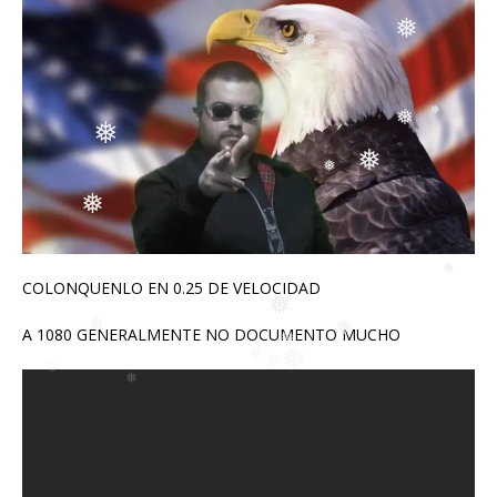
❅
❅
❅
❅
❅
❅
❅
❅
❅
COLONQUENLO EN 0.25 DE VELOCIDAD
❅
❅
A 1080 GENERALMENTE NO DOCUMENTO MUCHO