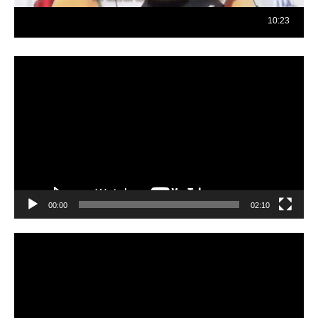
Reproductor
de
vídeo
00:00
02:10