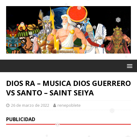
❅
❅
❅
❅
❅
❅
❅
❅
❅
❅
❅
❅
❅
❅
DIOS RA – MUSICA DIOS GUERRERO
VS SANTO – SAINT SEIYA
❅
26 de marzo de 2022
renepoblete
❅
PUBLICIDAD