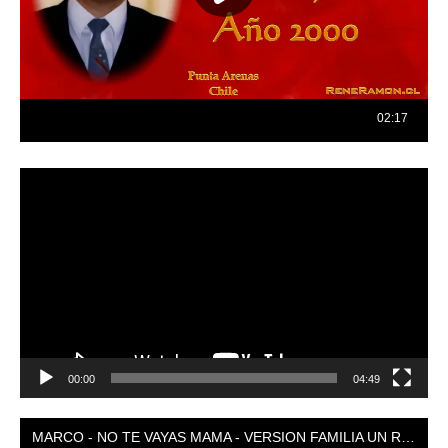
Reproductor
de
vídeo
00:00
04:49