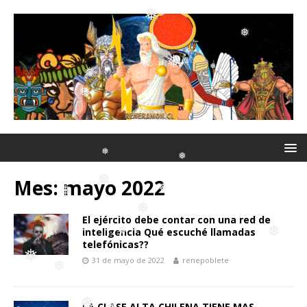
❅
❅
❅
❅
❅
❅
❅
❅
❅
❅
Mes:
mayo 2022
❅
❅
El ejército debe contar con una red de
❅
inteligencia Qué escuché llamadas
❅
telefónicas??
❅
31 de mayo de 2022
renepoblete
❅
❅
LA CLASE ALTA CHILENA TIENE MAS