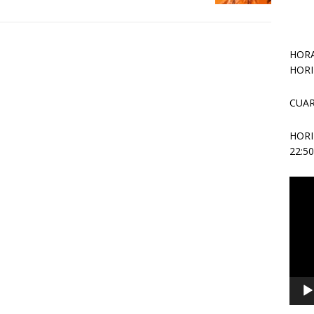
HORA
HORI
CUAR
HOR
22:5
Repr
de
vídeo