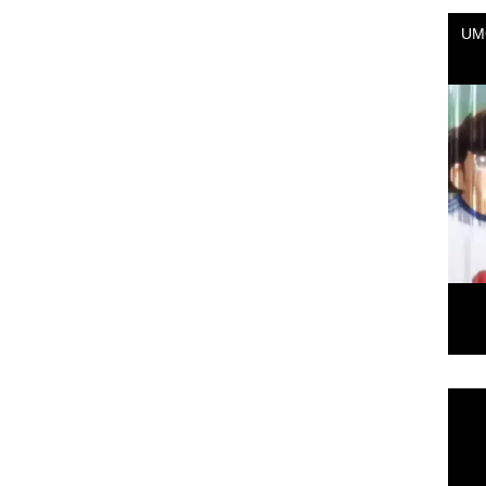
Repr
de
vídeo