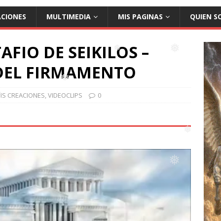
ACIONES
MULTIMEDIA
MIS PAGINAS
QUIEN S
AFIO DE SEIKILOS –
DEL FIRMAMENTO
❅
❅
IS CREACIONES
,
VIDEOCLIPS
0
❅
❅
❅