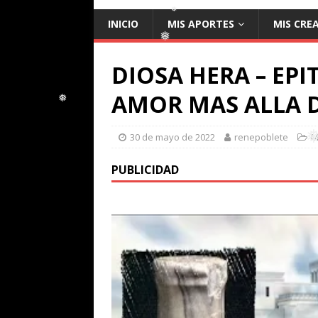
❅
INICIO
MIS APORTES
MIS CRE
❅
❅
DIOSA HERA – EPIT
❅
❅
AMOR MAS ALLA 
30 de mayo de 2022
renepoblete
M
❅
PUBLICIDAD