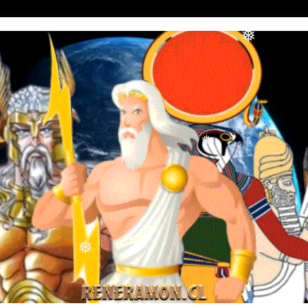
❅
❅
❅
❅