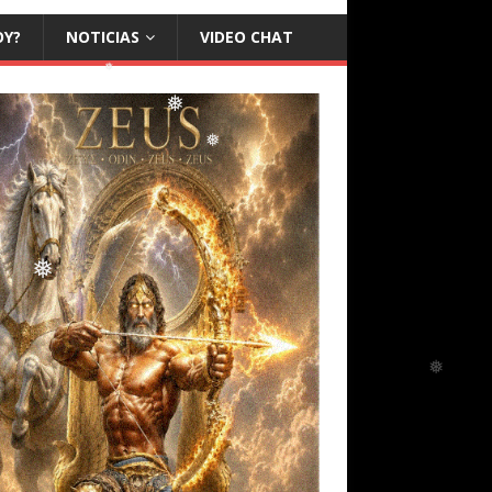
OY?
NOTICIAS
VIDEO CHAT
❅
❅
❅
❅