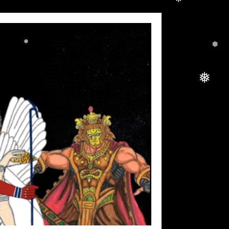
❅
❅
❅
❅
❅