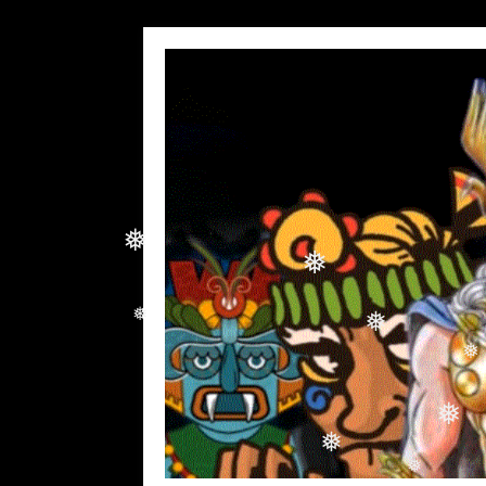
❅
❅
❅
❅