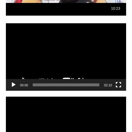
Reproductor
de
vídeo
00:00
02:10