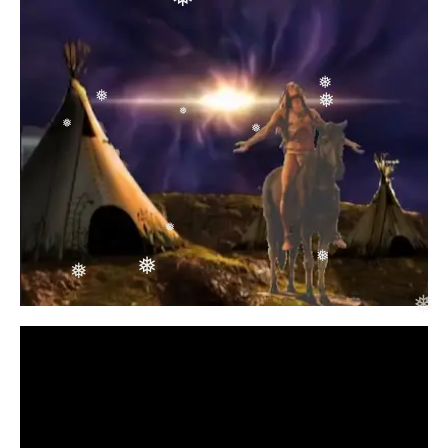
❅
❅
❅
❅
❅
❅
❅
❅
❅
❅
❅
❅