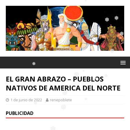
❅
❅
❅
❅
❅
❅
❅
❅
EL GRAN ABRAZO – PUEBLOS
❅
❅
NATIVOS DE AMERICA DEL NORTE
❅
❅
❅
1 de junio de 2022
renepoblete
❅
❅
PUBLICIDAD
❅
❅
❅