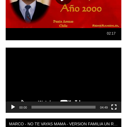
Reproductor
de
vídeo
00:00
04:49