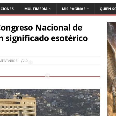
❅
ACIONES
MULTIMEDIA
MIS PAGINAS
QUIEN S
❅
 Congreso Nacional de
n significado esotérico
MENTARIOS
0
❅
❅