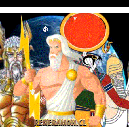
❅
❅
❅
❅
❅
❅
❅