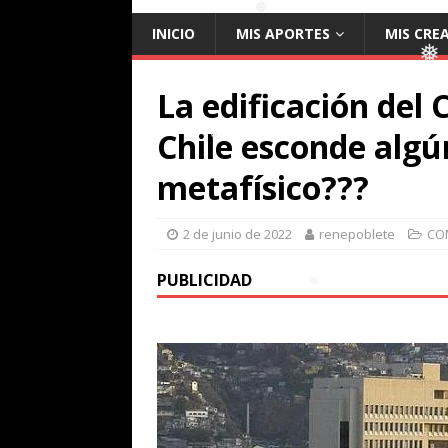
❅
INICIO
MIS APORTES
MIS CRE
La edificación del
❅
❅
Chile esconde algú
metafísico???
❅
2 de junio de 2022
renepoblete
CO
PUBLICIDAD
❅