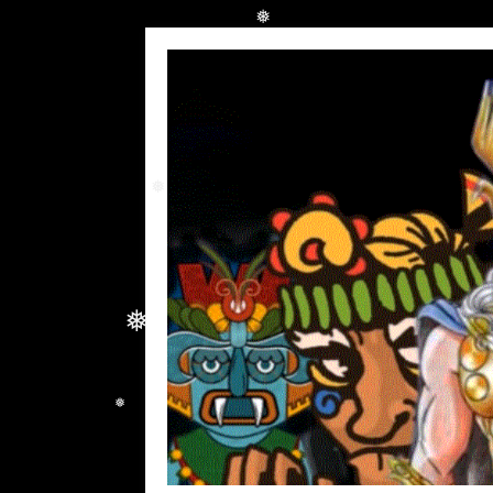
❅
❅
❅
❅