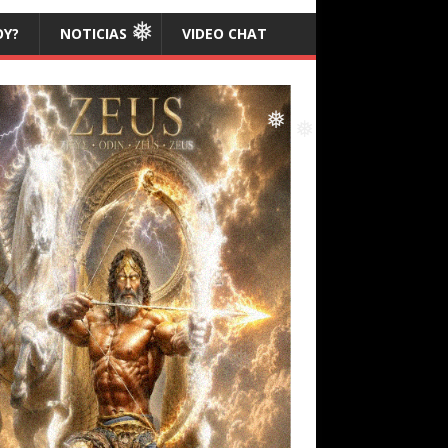
OY?
NOTICIAS
VIDEO CHAT
❅
❅
❅
❅
❅
❅