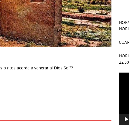
HORA
HORI
CUAR
HOR
22:5
os o ritos acorde a venerar al Dios Sol??
Repr
de
vídeo