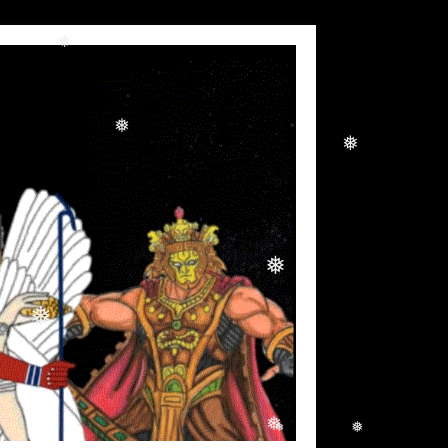
❅
❅
❅
❅