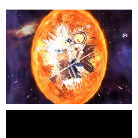
❅
❅
❅
❅
❅
❅
❅
❅
❅
❅