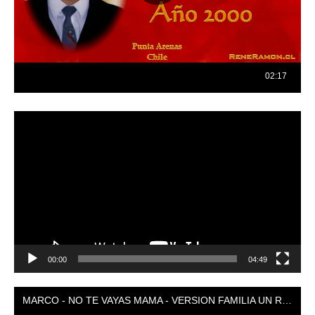
Reproductor
de
vídeo
00:00
04:49