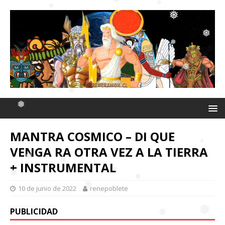
❅
❅
❅
❅
❅
❅
❅
❅
❅
❅
❅
MANTRA COSMICO – DI QUE
❅
VENGA RA OTRA VEZ A LA TIERRA
❅
+ INSTRUMENTAL
❅
10 de junio de 2022
renepoblete
❅
PUBLICIDAD
❅
❅
❅