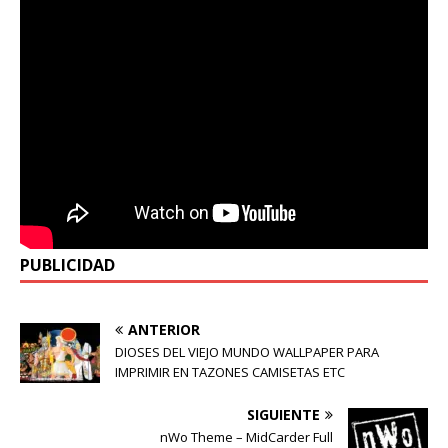
PUBLICIDAD
ANTERIOR
DIOSES DEL VIEJO MUNDO WALLPAPER PARA
IMPRIMIR EN TAZONES CAMISETAS ETC
SIGUIENTE
nWo Theme – MidCarder Full