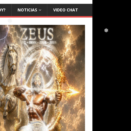
OY?
NOTICIAS
VIDEO CHAT
❅
❅
❅
❅