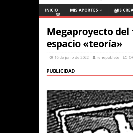
INICIO
MIS APORTES
MIS CRE
Megaproyecto del 
❅
espacio «teoría»
❅
❅
16 de junio de 2022
renepoblete
O
❅
PUBLICIDAD