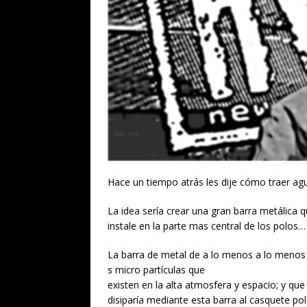
Hace un tiempo atrás les dije cómo traer ag
La idea sería crear una gran barra metálica q
instale en la parte mas central de los polos…
La barra de metal de a lo menos a lo menos
s micro partículas que
existen en la alta atmosfera y espacio; y qu
disiparía mediante esta barra al casquete po