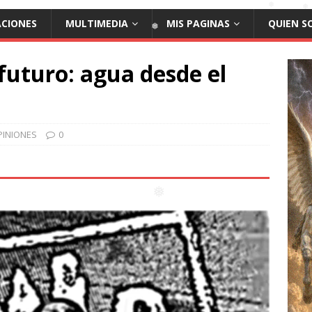
ACIONES
MULTIMEDIA
MIS PAGINAS
QUIEN S
❅
futuro: agua desde el
❅
❅
❅
❅
PINIONES
0
❅