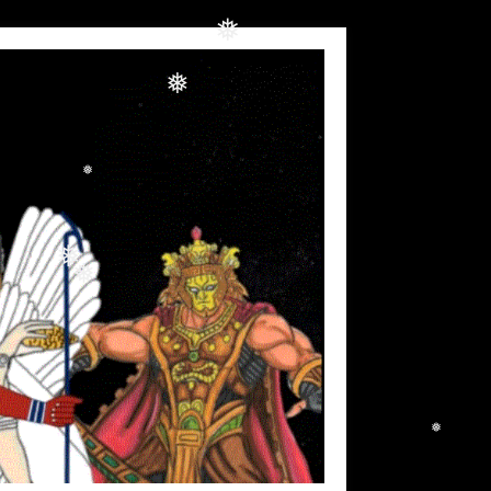
❅
❅
❅
❅
❅
❅