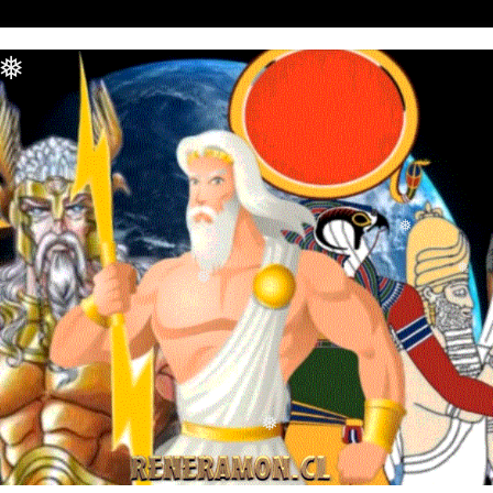
❅
❅
❅
❅