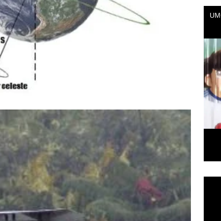
Repr
de
vídeo