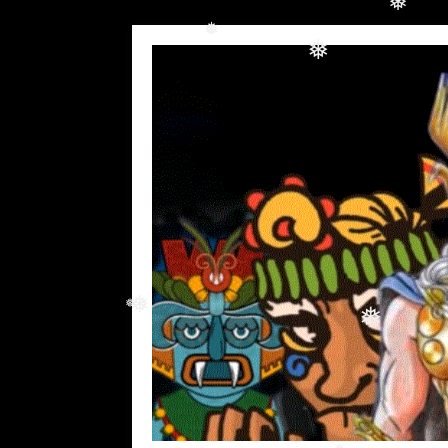
❅
❅
❅
❅
❅
❅