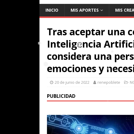
INICIO
MIS APORTES
MIS CRE
Tras aceptar una 
Inteligencia Artific
considera una pers
emociones y neces
❅
❅
❅
20 de junio de 2022
renepoblete
N
❅
❅
PUBLICIDAD