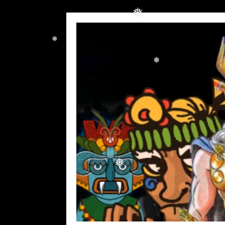
❅
❅
❅
❅
❅