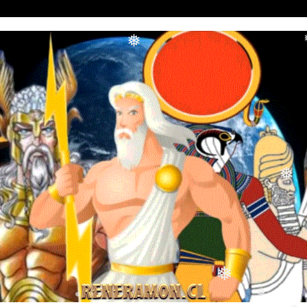
❅
❅
❅