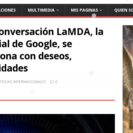
❅
ACIONES
MULTIMEDIA
MIS PAGINAS
QUIEN S
❅
❅
❅
conversación LaMDA, la
❅
ial de Google, se
ona con deseos,
idades
❅
OTICIAS INTERNACIONALES
0
❅