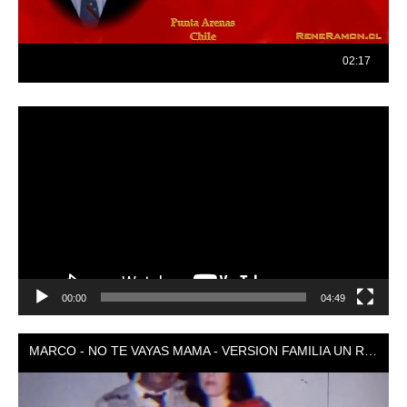
Reproductor
de
vídeo
00:00
04:49