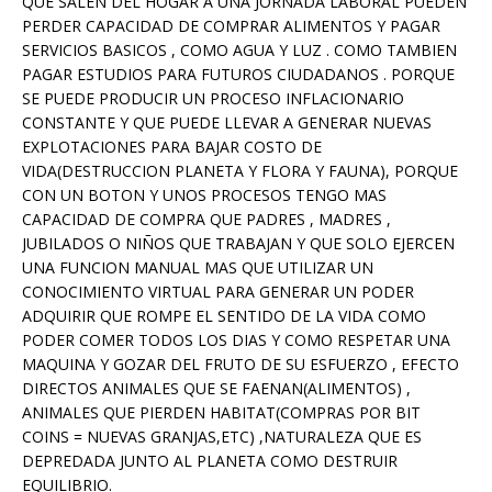
QUE SALEN DEL HOGAR A UNA JORNADA LABORAL PUEDEN
PERDER CAPACIDAD DE COMPRAR ALIMENTOS Y PAGAR
SERVICIOS BASICOS , COMO AGUA Y LUZ . COMO TAMBIEN
PAGAR ESTUDIOS PARA FUTUROS CIUDADANOS . PORQUE
SE PUEDE PRODUCIR UN PROCESO INFLACIONARIO
CONSTANTE Y QUE PUEDE LLEVAR A GENERAR NUEVAS
EXPLOTACIONES PARA BAJAR COSTO DE
VIDA(DESTRUCCION PLANETA Y FLORA Y FAUNA), PORQUE
CON UN BOTON Y UNOS PROCESOS TENGO MAS
CAPACIDAD DE COMPRA QUE PADRES , MADRES ,
JUBILADOS O NIÑOS QUE TRABAJAN Y QUE SOLO EJERCEN
UNA FUNCION MANUAL MAS QUE UTILIZAR UN
CONOCIMIENTO VIRTUAL PARA GENERAR UN PODER
ADQUIRIR QUE ROMPE EL SENTIDO DE LA VIDA COMO
PODER COMER TODOS LOS DIAS Y COMO RESPETAR UNA
MAQUINA Y GOZAR DEL FRUTO DE SU ESFUERZO , EFECTO
DIRECTOS ANIMALES QUE SE FAENAN(ALIMENTOS) ,
ANIMALES QUE PIERDEN HABITAT(COMPRAS POR BIT
COINS = NUEVAS GRANJAS,ETC) ,NATURALEZA QUE ES
DEPREDADA JUNTO AL PLANETA COMO DESTRUIR
EQUILIBRIO.