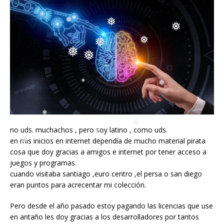
❅
❅
❅
❅
❅
❅
❅
❅
❅
❅
❅
❅
❅
no uds. muchachos , pero soy latino , como uds.
❅
en mis inicios en internet dependía de mucho material pirata
cosa que doy gracias a amigos e internet por tener acceso a
❅
❅
juegos y programas.
❅
cuando visitaba santiago ,euro centro ,el persa o san diego
❅
eran puntos para acrecentar mi colección.
Pero desde el año pasado estoy pagando las licencias que use
en antaño les doy gracias a los desarrolladores por tantos