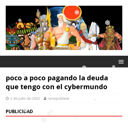
❅
❅
❅
❅
❅
❅
poco a poco pagando la deuda
que tengo con el cybermundo
❅
❅
2 de julio de 2022
renepoblete
❅
PUBLICIDAD
❅
❅