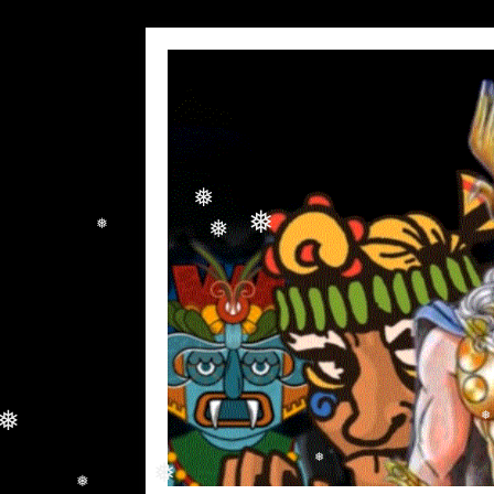
❅
❅
❅
❅
❅
❅