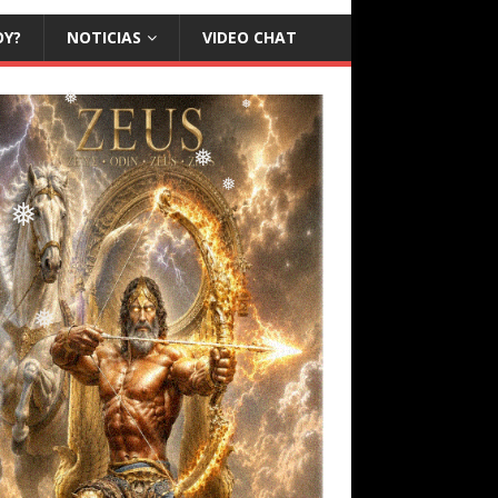
❅
OY?
NOTICIAS
VIDEO CHAT
❅
❅
❅
❅
❅
❅
❅