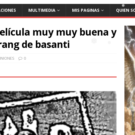
ACIONES
MULTIMEDIA
MIS PAGINAS
QUIEN S
❅
película muy muy buena y
❅
rang de basanti
INIONES
0
❅
❅