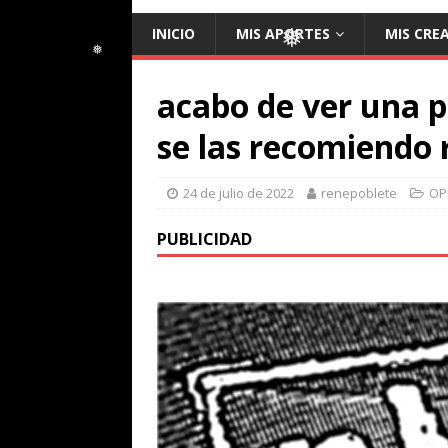
❅
❅
INICIO
MIS APORTES
MIS CRE
❅
❅
❅
acabo de ver una 
se las recomiendo 
❅
24 de julio de 2022
renepoblete
OP
PUBLICIDAD