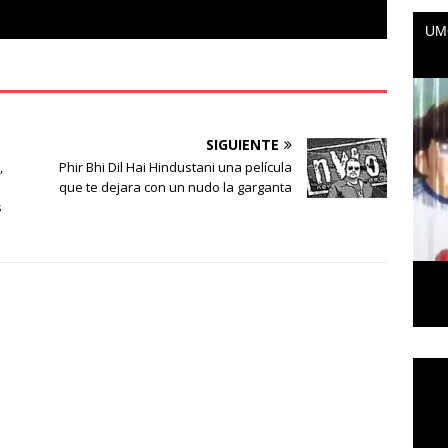
SIGUIENTE
,
Phir Bhi Dil Hai Hindustani una película
que te dejara con un nudo la garganta
s
Repr
de
vídeo