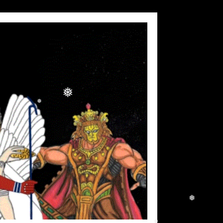
❅
❅
❅