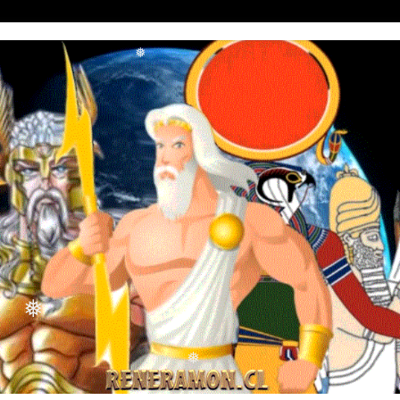
❅
❅
❅