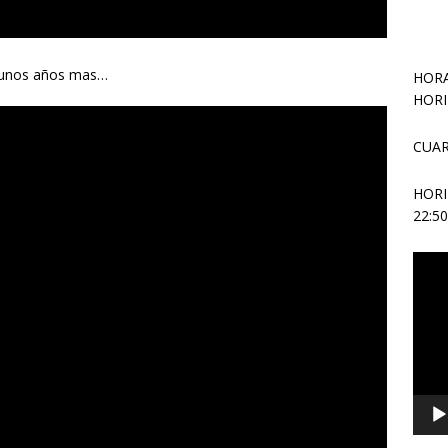
 o unos años mas…
HORA
HORI
CUAR
HOR
22:5
Repr
de
vídeo