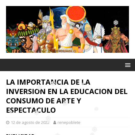
❅
❅
❅
❅
❅
❅
❅
❅
❅
LA IMPORTANCIA DE LA
INVERSION EN LA EDUCACION DEL
CONSUMO DE ARTE Y
❅
ESPECTACULO
❅
❅
12 de agosto de 2022
renepoblete
❅
❅
❅