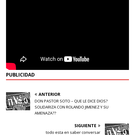
PUBLICIDAD
ANTERIOR
DON PASTOR SOTO – QUE LE DICE DIOS?
SOLIDARIZA CON ROLANDO JIMENEZ Y SU
AMENAZA??
SIGUIENTE
todo esta en saber conversar