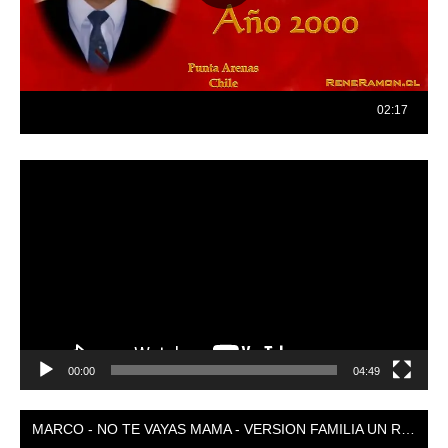
Reproductor
de
vídeo
00:00
04:49