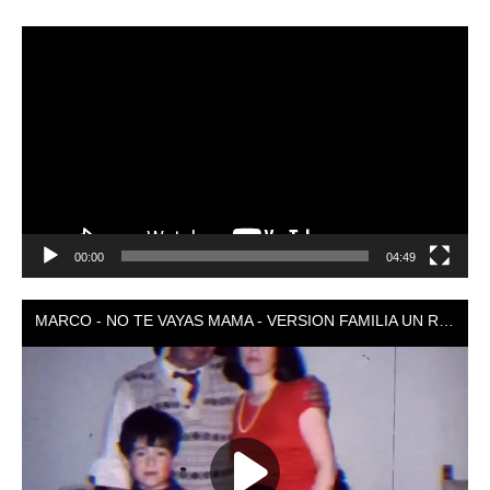
Reproductor
de
vídeo
00:00
04:49