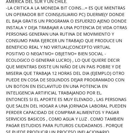
AMERICA DEL SUR Y UN CHILE.
-LA CRITICA A LA MONEDA BIT COINS....= ES QUE MIENTRAS
UN OPERADOR BIT COINS(USUARIO PC) DUERME(Y DONDE
EL BAJA GRATIS UN PROGRAMA O ESFUERZO AJENO DONDE
INSTALA Y DEJA TRABAJAR A UNA POTENCIA DE VIDA OTRAS
PERSONAS GENERAN UNA RUTINA DE MOVIMIENTO Y
CONSUMO PARA EJERCER UN TRABAJO QUE PRODUCE UN
BENEFICIO REAL Y NO VIRTUAL(CONCEPTO VIRTUAL
POSITIVO O NEGATIVO= OBJETIVO= BIEN SOCIAL -
ECOLOGICO O GENERAR LUCRO) , LO QUE QUIERE DECIR
QUE MIENTRAS EXISTE UN NIÑO DE UN PAIS POBRE Y DE
MISERIA QUE TRABAJA 12 HORAS DEL DIA (EJEMPLO) OTRO
PUEDE EN COSA DE SEGUNDOS DEJAR PROGRAMADO CON
UN BOTON EN ESCLAVITUD EN UNA POTENCIA EN
INTELIGENCIA ARTIFICIAL TRABAJANDO POR EL.
ENTONCES SI EL APORTE ES MUY ELEVADO , LAS PERSONAS
QUE SALEN DEL HOGAR A UNA JORNADA LABORAL PUEDEN
PERDER CAPACIDAD DE COMPRAR ALIMENTOS Y PAGAR
SERVICIOS BASICOS , COMO AGUA Y LUZ . COMO TAMBIEN
PAGAR ESTUDIOS PARA FUTUROS CIUDADANOS . PORQUE
SE PUEDE PRODUCIR UN PROCESO INFLACIONARIO