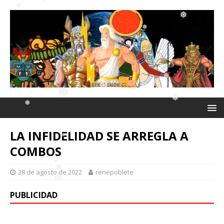
❅
❅
❅
❅
❅
❅
❅
LA INFIDELIDAD SE ARREGLA A
❅
❅
COMBOS
❅
28 de agosto de 2022
renepoblete
❅
❅
PUBLICIDAD
❅
❅