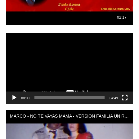
Reproductor
de
vídeo
00:00
04:49