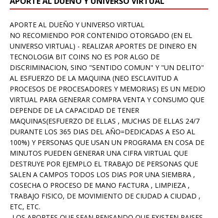
APORTE AL DUEÑO Y UNIVERSO VIRTUAL
APORTE AL DUEÑO Y UNIVERSO VIRTUAL
NO RECOMIENDO POR CONTENIDO OTORGADO (EN EL
UNIVERSO VIRTUAL) - REALIZAR APORTES DE DINERO EN
TECNOLOGIA BIT COINS NO ES POR ALGO DE
DISCRIMINACION, SINO "SENTIDO COMUN" Y "UN DELITO"
AL ESFUERZO DE LA MAQUINA (NEO ESCLAVITUD A
PROCESOS DE PROCESADORES Y MEMORIAS) ES UN MEDIO
VIRTUAL PARA GENERAR COMPRA VENTA Y CONSUMO QUE
DEPENDE DE LA CAPACIDAD DE TENER
MAQUINAS(ESFUERZO DE ELLAS , MUCHAS DE ELLAS 24/7
DURANTE LOS 365 DIAS DEL AÑO=DEDICADAS A ESO AL
100%) Y PERSONAS QUE USAN UN PROGRAMA EN COSA DE
MINUTOS PUEDEN GENERAR UNA CIFRA VIRTUAL QUE
DESTRUYE POR EJEMPLO EL TRABAJO DE PERSONAS QUE
SALEN A CAMPOS TODOS LOS DIAS POR UNA SIEMBRA ,
COSECHA O PROCESO DE MANO FACTURA , LIMPIEZA ,
TRABAJO FISICO, DE MOVIMIENTO DE CIUDAD A CIUDAD ,
ETC, ETC.
-LOS APORTES QUE SEAN PENSANDO QUE EXISTEN PAISES