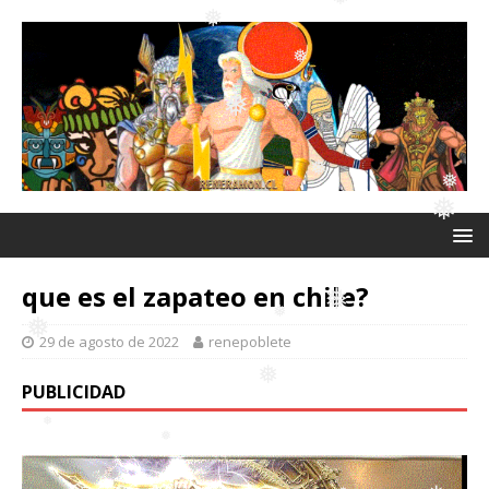
❅
❅
❅
❅
❅
❅
❅
❅
❅
que es el zapateo en chile?
29 de agosto de 2022
renepoblete
❅
PUBLICIDAD
❅
❅
❅