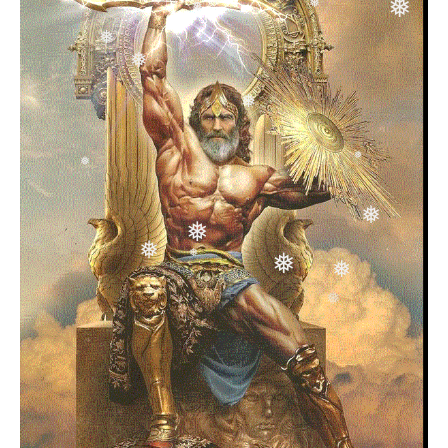
❅
❅
❅
❅
❅
❅
❅
❅
❅
❅
❅
❅
❅
❅
❅
❅