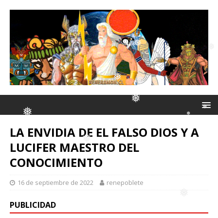
❅
❅
❅
❅
❅
❅
❅
LA ENVIDIA DE EL FALSO DIOS Y A
❅
❅
❅
❅
LUCIFER MAESTRO DEL
❅
CONOCIMIENTO
❅
❅
❅
16 de septiembre de 2022
renepoblete
PUBLICIDAD