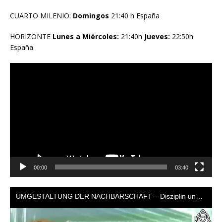
CUARTO MILENIO:
Domingos
21:40 h España
HORIZONTE
Lunes a Miércoles:
21:40h
Jueves:
22:50h
España
Reproductor
de
vídeo
00:00
03:40