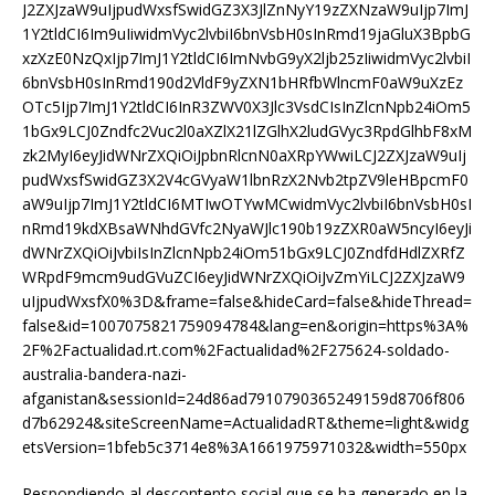
J2ZXJzaW9uIjpudWxsfSwidGZ3X3JlZnNyY19zZXNzaW9uIjp7ImJ
1Y2tldCI6Im9uIiwidmVyc2lvbiI6bnVsbH0sInRmd19jaGluX3BpbG
xzXzE0NzQxIjp7ImJ1Y2tldCI6ImNvbG9yX2ljb25zIiwidmVyc2lvbiI
6bnVsbH0sInRmd190d2VldF9yZXN1bHRfbWlncmF0aW9uXzEz
OTc5Ijp7ImJ1Y2tldCI6InR3ZWV0X3Jlc3VsdCIsInZlcnNpb24iOm5
1bGx9LCJ0Zndfc2Vuc2l0aXZlX21lZGlhX2ludGVyc3RpdGlhbF8xM
zk2MyI6eyJidWNrZXQiOiJpbnRlcnN0aXRpYWwiLCJ2ZXJzaW9uIj
pudWxsfSwidGZ3X2V4cGVyaW1lbnRzX2Nvb2tpZV9leHBpcmF0
aW9uIjp7ImJ1Y2tldCI6MTIwOTYwMCwidmVyc2lvbiI6bnVsbH0sI
nRmd19kdXBsaWNhdGVfc2NyaWJlc190b19zZXR0aW5ncyI6eyJi
dWNrZXQiOiJvbiIsInZlcnNpb24iOm51bGx9LCJ0ZndfdHdlZXRfZ
WRpdF9mcm9udGVuZCI6eyJidWNrZXQiOiJvZmYiLCJ2ZXJzaW9
uIjpudWxsfX0%3D&frame=false&hideCard=false&hideThread=
false&id=1007075821759094784&lang=en&origin=https%3A%
2F%2Factualidad.rt.com%2Factualidad%2F275624-soldado-
australia-bandera-nazi-
afganistan&sessionId=24d86ad7910790365249159d8706f806
d7b62924&siteScreenName=ActualidadRT&theme=light&widg
etsVersion=1bfeb5c3714e8%3A1661975971032&width=550px
Respondiendo al descontento social que se ha generado en la