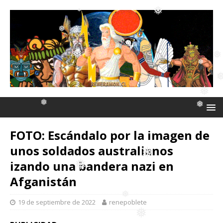
❅
❅
❅
❅
❅
❅
❅
❅
❅
❅
❅
❅
❅
FOTO: Escándalo por la imagen de
unos soldados australianos
❅
❅
izando una bandera nazi en
❅
Afganistán
❅
❅
19 de septiembre de 2022
renepoblete
❅