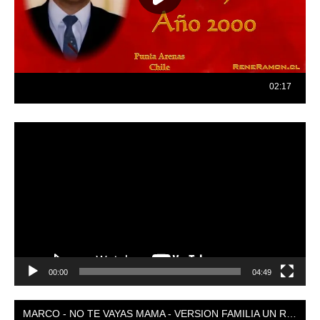
Reproductor
de
vídeo
00:00
04:49