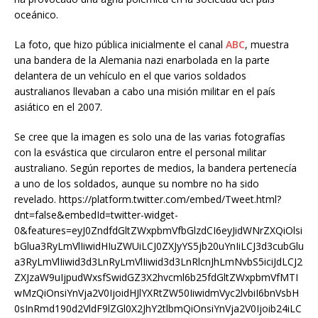
oceánico.
La foto, que hizo pública inicialmente el canal
ABC
, muestra
una bandera de la Alemania nazi enarbolada en la parte
delantera de un vehículo en el que varios soldados
australianos llevaban a cabo una misión militar en el país
asiático en el 2007.
Se cree que la imagen es solo una de las varias fotografías
con la esvástica que circularon entre el personal militar
australiano. Según reportes de medios, la bandera pertenecía
a uno de los soldados, aunque su nombre no ha sido
revelado. https://platform.twitter.com/embed/Tweet.html?
dnt=false&embedId=twitter-widget-
0&features=eyJ0ZndfdGltZWxpbmVfbGlzdCI6eyJidWNrZXQiOlsi
bGlua3RyLmVlIiwidHIuZWUiLCJ0ZXJyYS5jb20uYnIiLCJ3d3cubGlu
a3RyLmVlIiwid3d3LnRyLmVlIiwid3d3LnRlcnJhLmNvbS5iciJdLCJ2
ZXJzaW9uIjpudWxsfSwidGZ3X2hvcml6b25fdGltZWxpbmVfMTI
wMzQiOnsiYnVja2V0IjoidHJlYXRtZW50IiwidmVyc2lvbiI6bnVsbH
0sInRmd190d2VldF9lZGl0X2JhY2tlbmQiOnsiYnVja2V0Ijoib24iLC