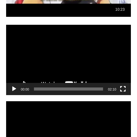
Reproductor
de
vídeo
00:00
02:10