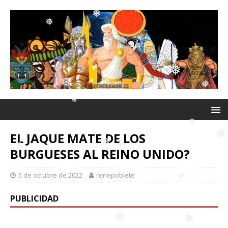
❅
❅
❅
❅
❅
❅
❅
❅
EL JAQUE MATE DE LOS
BURGUESES AL REINO UNIDO?
❅
❅
5 de octubre de 2022
renepoblete
❅
❅
❅
PUBLICIDAD
❅
❅
❅