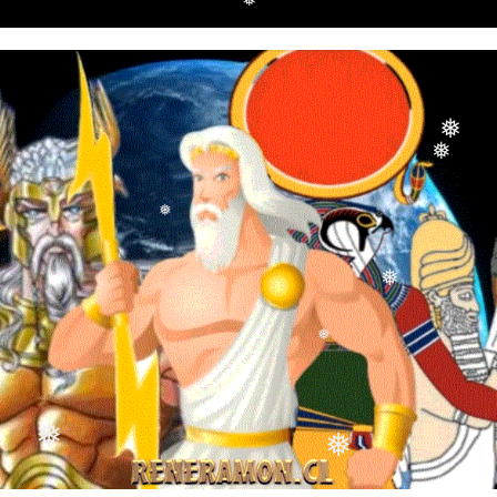
❅
❅
❅
❅
❅
❅
❅