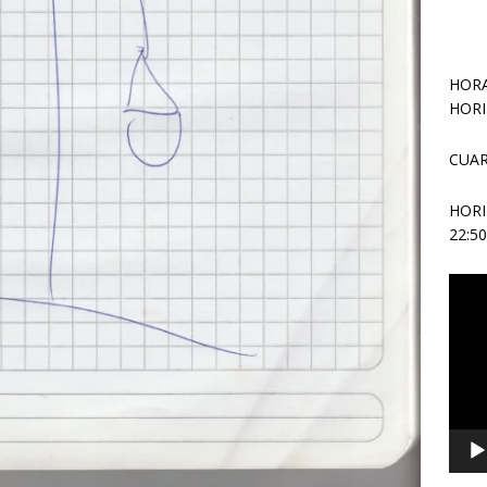
HORA
HORI
CUAR
HOR
22:5
Repr
de
vídeo