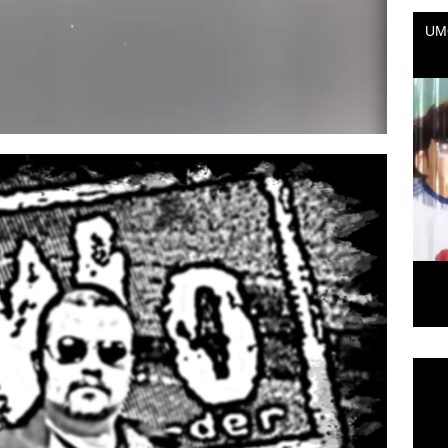
Repr
de
vídeo