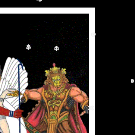
❅
❅
❅
❅
❅