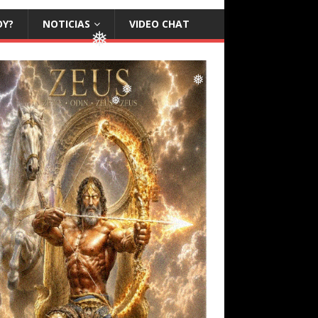
❅
OY?
NOTICIAS
VIDEO CHAT
❅
❅
❅
❅