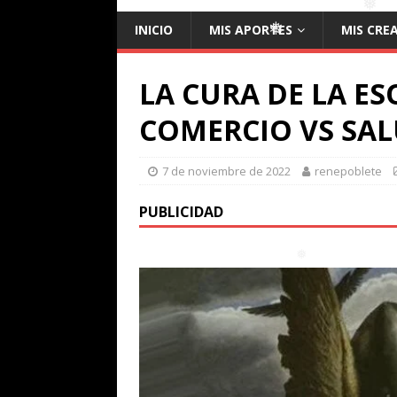
INICIO
MIS APORTES
MIS CRE
❅
❅
❅
❅
LA CURA DE LA ES
❅
❅
COMERCIO VS SA
7 de noviembre de 2022
renepoblete
PUBLICIDAD
❅