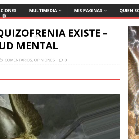
ACIONES
MULTIMEDIA
MIS PAGINAS
QUIEN S
❅
❅
QUIZOFRENIA EXISTE –
LUD MENTAL
❅
COMENTARIOS
,
OPINIONES
0