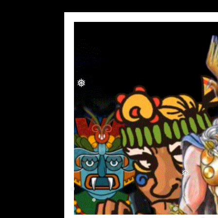
❅
❅
❅