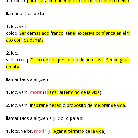
1.
expr. U.
para
dar
a
entender
que
lo
hecho
no
tiene
remedio
.
llamar a Dios de tú
1.
loc. verb.
coloq.
Ser
demasiado
franco
,
tener
excesiva
confianza
en
el
tr
ato
con
los
demás
.
2.
loc.
verb. coloq.
Dicho
de
una
persona
o
de
una
cosa
:
Ser
de
gran
mérito
.
llamar Dios a alguien
1.
loc. verb.
morir
(‖
llegar
al
término
de
la
vida
).
2.
loc. verb.
Inspirarle
deseo
o
propósito
de
mejorar
de
vida
.
llamar Dios a alguien a juicio, o para sí
1.
locs. verbs.
morir
(‖
llegar
al
término
de
la
vida
).