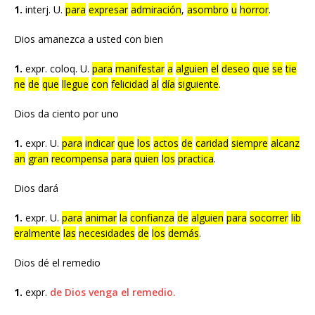
1.
interj. U.
para
expresar
admiración
,
asombro
u
horror
.
Dios amanezca a usted con bien
1.
expr. coloq. U.
para
manifestar
a
alguien
el
deseo
que
se
tie
ne
de
que
llegue
con
felicidad
al
día
siguiente
.
Dios da ciento por uno
1.
expr. U.
para
indicar
que
los
actos
de
caridad
siempre
alcanz
an
gran
recompensa
para
quien
los
practica
.
Dios dará
1.
expr. U.
para
animar
la
confianza
de
alguien
para
socorrer
lib
eralmente
las
necesidades
de
los
demás
.
Dios dé el remedio
1.
expr.
de Dios venga el remedio.