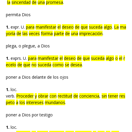
la
sinceridad
de
una
promesa
.
permita Dios
1.
expr. U.
para
manifestar
el
deseo
de
que
suceda
algo
.
La
ma
yoría
de
las
veces
forma
parte
de
una
imprecación
.
plega, o plegue, a Dios
1.
exprs. U.
para
manifestar
el
deseo
de
que
suceda
algo
o
el
r
ecelo
de
que
no
suceda
como
se
desea
.
poner a Dios delante de los ojos
1.
loc.
verb.
Proceder
y
obrar
con
rectitud
de
conciencia
,
sin
tener
res
peto
a
los
intereses
mundanos
.
poner a Dios por testigo
1.
loc.