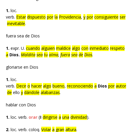
1.
loc.
verb.
Estar
dispuesto
por
la
Providencia
,
y
por
consiguiente
ser
inevitable
.
fuera sea de Dios
1.
expr. U.
cuando
alguien
maldice
algo
con
inmediato
respeto
a
Dios.
Maldita
sea
tu
alma
,
fuera
sea
de
Dios
.
gloriarse en Dios
1.
loc.
verb.
Decir
o
hacer
algo
bueno
,
reconociendo
a
Dios
por
autor
de
ello
y
dándole
alabanzas
.
hablar con Dios
1.
loc. verb.
orar
(‖
dirigirse
a
una
divinidad
).
2.
loc. verb. coloq.
Volar
a
gran
altura
.