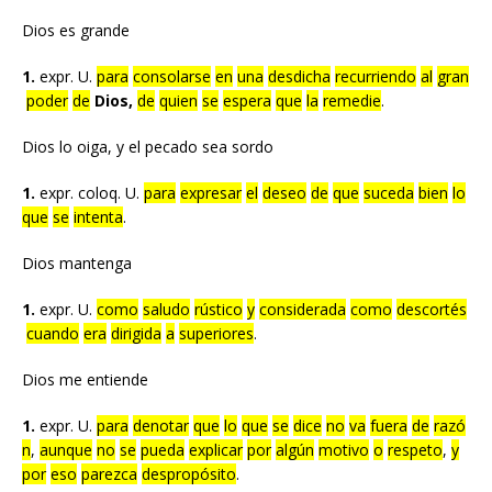
Dios es grande
1.
expr. U.
para
consolarse
en
una
desdicha
recurriendo
al
gran
poder
de
Dios,
de
quien
se
espera
que
la
remedie
.
Dios lo oiga, y el pecado sea sordo
1.
expr. coloq. U.
para
expresar
el
deseo
de
que
suceda
bien
lo
que
se
intenta
.
Dios mantenga
1.
expr. U.
como
saludo
rústico
y
considerada
como
descortés
cuando
era
dirigida
a
superiores
.
Dios me entiende
1.
expr. U.
para
denotar
que
lo
que
se
dice
no
va
fuera
de
razó
n
,
aunque
no
se
pueda
explicar
por
algún
motivo
o
respeto
,
y
por
eso
parezca
despropósito
.