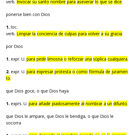
verb.
Invocar
su
santo
nombre
para
aseverar
lo
que
se
dice
.
ponerse bien con Dios
1.
loc.
verb.
Limpiar
la
conciencia
de
culpas
para
volver
a
su
gracia
.
por Dios
1.
expr. U.
para
pedir
limosna
o
reforzar
una
súplica
cualquiera
.
2.
expr. U.
para
expresar
protesta
o
como
fórmula
de
juramen
to
.
que Dios goce, o que Dios haya
1.
exprs. U.
para
añadir
piadosamente
al
nombrar
a
un
difunto
.
que Dios le ampare, que Dios le bendiga, o que Dios le
socorra