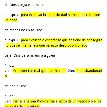
de Dios venga el remedio
1.
expr. U.
para
expresar
la
imposibilidad
humana
de
remediar
un
daño
.
de menos nos hizo Dios
1.
expr. U.
para
explicar
la
esperanza
que
se
tiene
de
conseguir
lo
que
se
intenta
,
aunque
parezca
desproporcionado
.
dejar Dios de su mano a alguien
1.
loc.
verb.
Proceder
tan
mal
que
parezca
que
Dios
lo
ha
abandonad
o
.
dejarlo a Dios
1.
loc.
verb.
Fiar
a
la
Divina
Providencia
el
éxito
de
un
negocio
o
el
de
sagravio
de
una
injuria
.