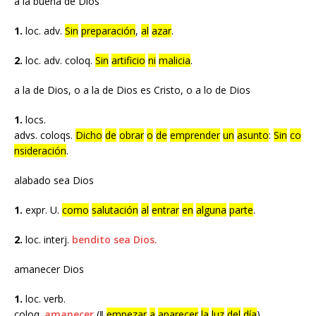
a la buena de Dios
1.
loc. adv.
Sin
preparación
,
al
azar
.
2.
loc. adv. coloq.
Sin
artificio
ni
malicia
.
a la de Dios, o a la de Dios es Cristo, o a lo de Dios
1.
locs.
advs. coloqs.
Dicho
de
obrar
o
de
emprender
un
asunto
:
Sin
co
nsideración
.
alabado sea Dios
1.
expr. U.
como
salutación
al
entrar
en
alguna
parte
.
2.
loc. interj.
bendito sea Dios.
amanecer Dios
1.
loc. verb.
coloq.
amanecer
(‖
empezar
a
aparecer
la
luz
del
día
).