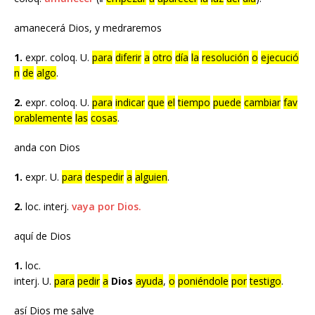
amanecerá Dios, y medraremos
1.
expr. coloq. U.
para
diferir
a
otro
día
la
resolución
o
ejecució
n
de
algo
.
2.
expr. coloq. U.
para
indicar
que
el
tiempo
puede
cambiar
fav
orablemente
las
cosas
.
anda con Dios
1.
expr. U.
para
despedir
a
alguien
.
2.
loc. interj.
vaya por Dios.
aquí de Dios
1.
loc.
interj. U.
para
pedir
a
Dios
ayuda
,
o
poniéndole
por
testigo
.
así Dios me salve