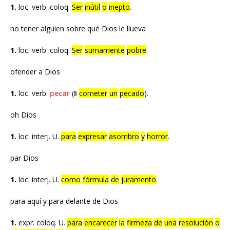
1.
loc. verb. coloq.
Ser
inútil
o
inepto
.
no tener alguien sobre qué Dios le llueva
1.
loc. verb. coloq.
Ser
sumamente
pobre
.
ofender a Dios
1.
loc. verb.
pecar
(‖
cometer
un
pecado
).
oh Dios
1.
loc. interj. U.
para
expresar
asombro
y
horror
.
par Dios
1.
loc. interj. U.
como
fórmula
de
juramento
.
para aquí y para delante de Dios
1.
expr. coloq. U.
para
encarecer
la
firmeza
de
una
resolución
o