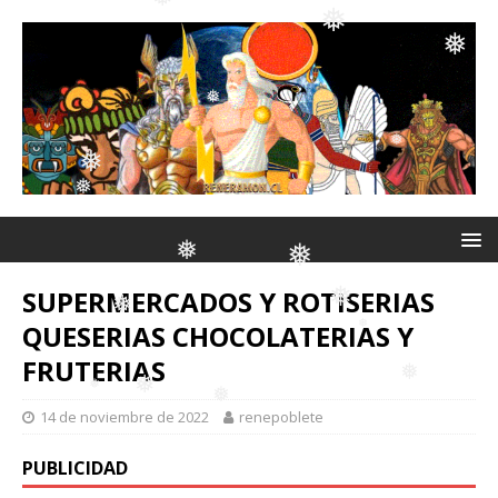
❅
❅
❅
❅
❅
❅
❅
SUPERMERCADOS Y ROTISERIAS
❅
QUESERIAS CHOCOLATERIAS Y
FRUTERIAS
❅
❅
❅
❅
14 de noviembre de 2022
renepoblete
❅
❅
PUBLICIDAD
❅