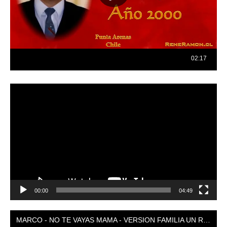
Reproductor
de
vídeo
00:00
04:49