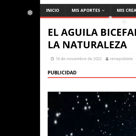
❅
INICIO
MIS APORTES
MIS CRE
❅
EL AGUILA BICEFA
❅
LA NATURALEZA
16 de noviembre de 2022
renepoblete
❅
PUBLICIDAD