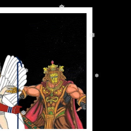
❅
❅
❅
❅
❅