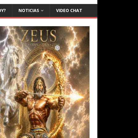
OY?
NOTICIAS
VIDEO CHAT
❅
❅
❅
❅