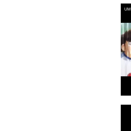
Repr
de
vídeo