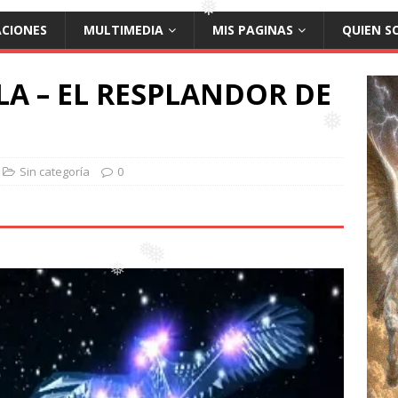
ACIONES
MULTIMEDIA
MIS PAGINAS
QUIEN S
❅
LA – EL RESPLANDOR DE
❅
❅
Sin categoría
0
❅
❅
❅