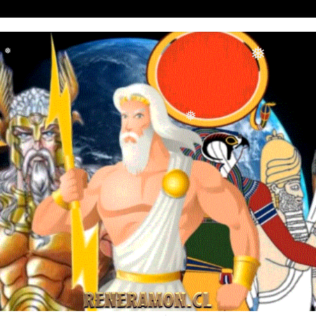
❅
❅
❅
❅
❅