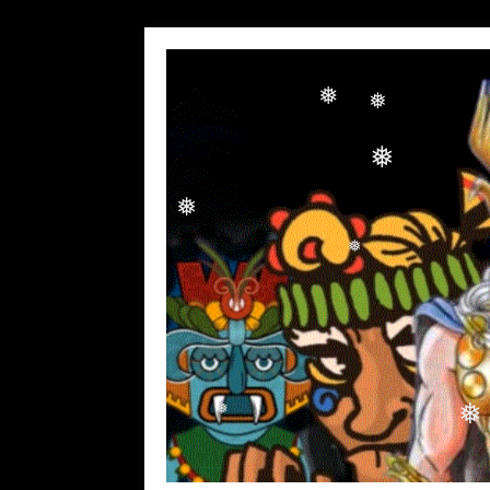
❅
❅
❅
❅
❅
❅