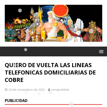
❅
❅
❅
❅
❅
❅
❅
❅
❅
❅
❅
QUIERO DE VUELTA LAS LINEAS
❅
❅
❅
TELEFONICAS DOMICILIARIAS DE
❅
COBRE
20 de noviembre de 2022
renepoblete
❅
PUBLICIDAD
❅