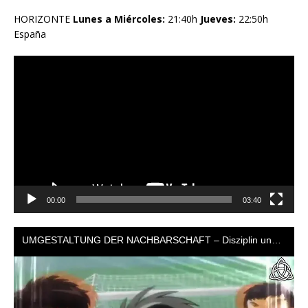
HORIZONTE
Lunes a Miércoles:
21:40h
Jueves:
22:50h
España
Reproductor
de
vídeo
00:00
03:40