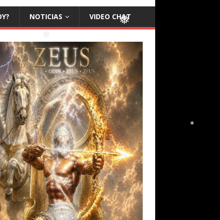
OY?
NOTICIAS
VIDEO CHAT
❅
❅
❅