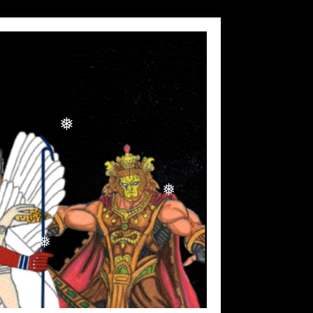
❅
❅
❅
❅
❅