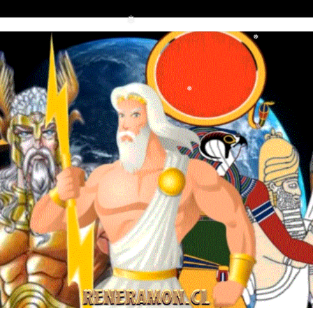
❅
❅
❅
❅