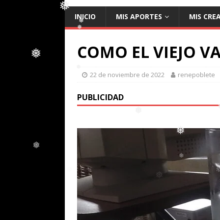
INICIO
MIS APORTES
MIS CRE
COMO EL VIEJO V
❅
❅
22 de noviembre de 2022
renepoblete
❅
❅
PUBLICIDAD
❅
❅
❅
❅