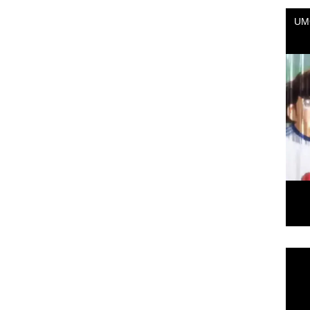
Repr
de
vídeo