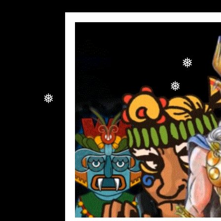
❅
❅
❅
❅
❅
❅