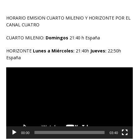
HORARIO EMISION CUARTO MILENIO Y HORIZONTE POR EL
CANAL CUATRO
CUARTO MILENIO:
Domingos
21:40 h España
HORIZONTE
Lunes a Miércoles:
21:40h
Jueves:
22:50h
España
Reproductor
de
vídeo
00:00
03:40