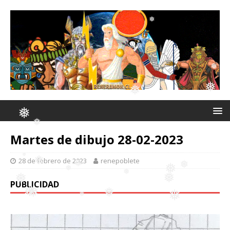
❅
❅
❅
❅
❅
❅
Martes de dibujo 28-02-2023
❅
28 de febrero de 2023
renepoblete
❅
❅
❅
❅
PUBLICIDAD
❅
❅
❅
❅