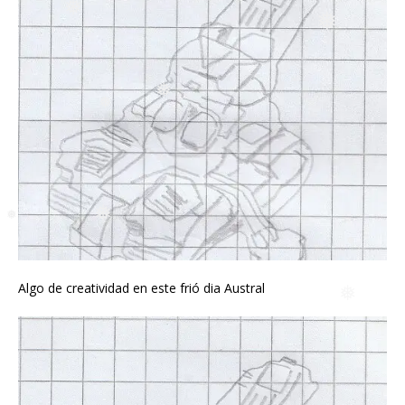
❅
❅
❅
❅
❅
❅
❅
❅
❅
❅
❅
❅
❅
Algo de creatividad en este frió dia Austral
❅