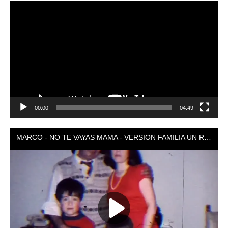
Reproductor
de
vídeo
00:00
04:49