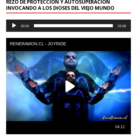
REZO DE PROTECCION Y AUTOSUPERACION
INVOCANDO A LOS DIOSES DEL VIEJO MUNDO
Reproductor
00:00
03:08
de
audio