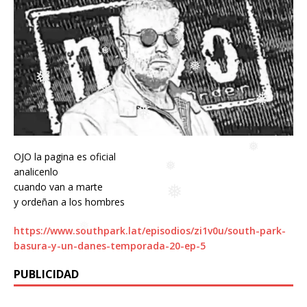
❅
❅
❅
❅
❅
❅
❅
❅
❅
❅
OJO la pagina es oficial
❅
❅
analicenlo
cuando van a marte
❅
y ordeñan a los hombres
❅
https://www.southpark.lat/episodios/zi1v0u/south-park-
❅
basura-y-un-danes-temporada-20-ep-5
PUBLICIDAD