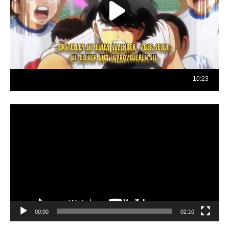
Reproductor
de
vídeo
00:00
02:10