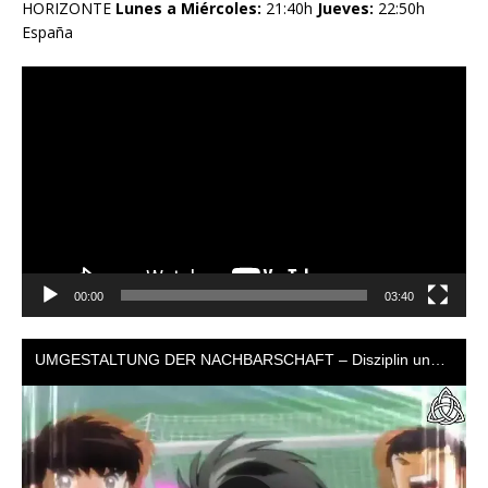
HORIZONTE
Lunes a Miércoles:
21:40h
Jueves:
22:50h
España
Reproductor
de
vídeo
00:00
03:40