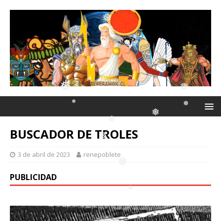
❅
❅
❅
❅
❅
❅
❅
BUSCADOR DE TROLES
❅
❅
3 de abril de 2023
renepoblete
❅
❅
❅
PUBLICIDAD
❅
❅