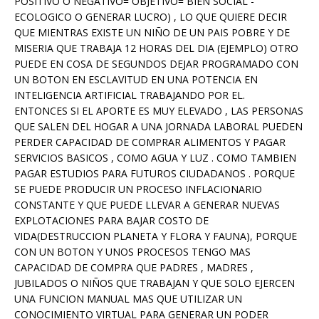
POSITIVO O NEGATIVO= OBJETIVO= BIEN SOCIAL -
ECOLOGICO O GENERAR LUCRO) , LO QUE QUIERE DECIR
QUE MIENTRAS EXISTE UN NIÑO DE UN PAIS POBRE Y DE
MISERIA QUE TRABAJA 12 HORAS DEL DIA (EJEMPLO) OTRO
PUEDE EN COSA DE SEGUNDOS DEJAR PROGRAMADO CON
UN BOTON EN ESCLAVITUD EN UNA POTENCIA EN
INTELIGENCIA ARTIFICIAL TRABAJANDO POR EL.
ENTONCES SI EL APORTE ES MUY ELEVADO , LAS PERSONAS
QUE SALEN DEL HOGAR A UNA JORNADA LABORAL PUEDEN
PERDER CAPACIDAD DE COMPRAR ALIMENTOS Y PAGAR
SERVICIOS BASICOS , COMO AGUA Y LUZ . COMO TAMBIEN
PAGAR ESTUDIOS PARA FUTUROS CIUDADANOS . PORQUE
SE PUEDE PRODUCIR UN PROCESO INFLACIONARIO
CONSTANTE Y QUE PUEDE LLEVAR A GENERAR NUEVAS
EXPLOTACIONES PARA BAJAR COSTO DE
VIDA(DESTRUCCION PLANETA Y FLORA Y FAUNA), PORQUE
CON UN BOTON Y UNOS PROCESOS TENGO MAS
CAPACIDAD DE COMPRA QUE PADRES , MADRES ,
JUBILADOS O NIÑOS QUE TRABAJAN Y QUE SOLO EJERCEN
UNA FUNCION MANUAL MAS QUE UTILIZAR UN
CONOCIMIENTO VIRTUAL PARA GENERAR UN PODER