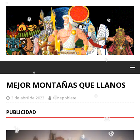
❅
❅
❅
❅
❅
❅
❅
❅
❅
MEJOR MONTAÑAS QUE LLANOS
❅
❅
3 de abril de 2023
renepoblete
PUBLICIDAD
❅
❅
❅