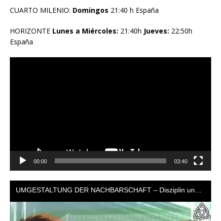
CUARTO MILENIO:
Domingos
21:40 h España
HORIZONTE
Lunes a Miércoles:
21:40h
Jueves:
22:50h
España
Reproductor
de
vídeo
00:00
03:40