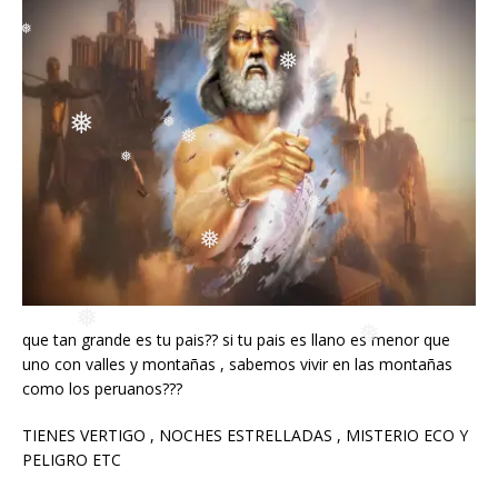
❅
❅
❅
❅
❅
❅
❅
❅
❅
❅
❅
❅
❅
❅
❅
que tan grande es tu pais?? si tu pais es llano es menor que
uno con valles y montañas , sabemos vivir en las montañas
como los peruanos???
TIENES VERTIGO , NOCHES ESTRELLADAS , MISTERIO ECO Y
PELIGRO ETC