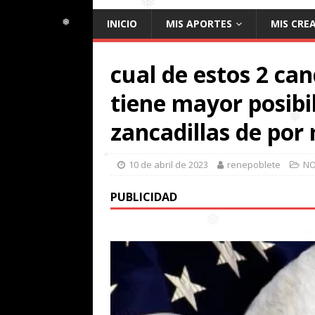
❅
❅
INICIO
MIS APORTES
MIS CRE
❅
❅
cual de estos 2 ca
❅
tiene mayor posibi
zancadillas de por
10 de abril de 2023
renepoblete
NO
PUBLICIDAD
❅
❅