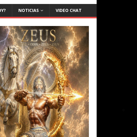
OY?
NOTICIAS
VIDEO CHAT
❅