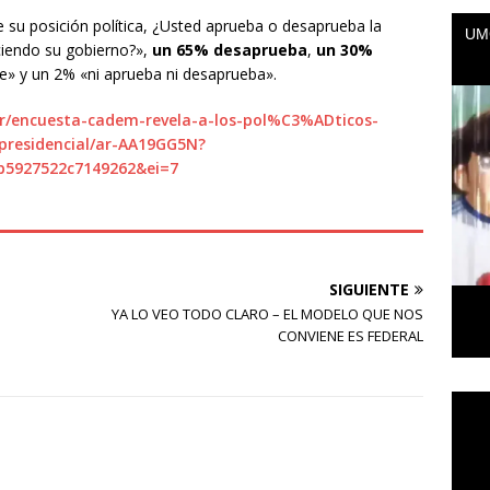
e su posición política, ¿Usted aprueba o desaprueba la
iendo su gobierno?»,
un 65% desaprueba
,
un 30%
e» y un 2% «ni aprueba ni desaprueba».
er/encuesta-cadem-revela-a-los-pol%C3%ADticos-
presidencial/ar-AA19GG5N?
b5927522c7149262&ei=7
SIGUIENTE
YA LO VEO TODO CLARO – EL MODELO QUE NOS
CONVIENE ES FEDERAL
Repr
de
vídeo