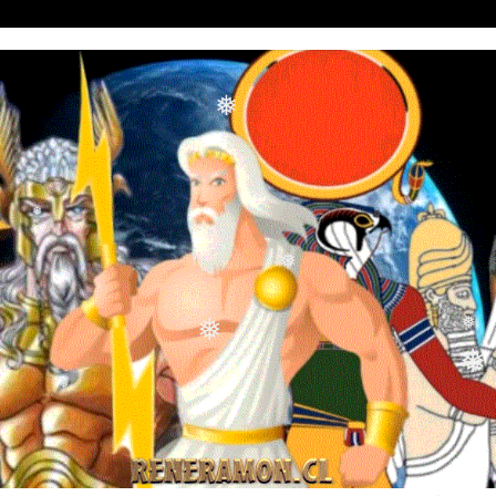
❅
❅
❅
❅
❅
❅
❅
❅
❅