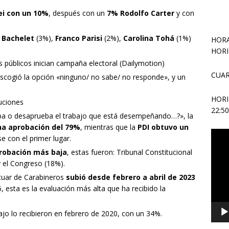
ei con un 10%
, después con un
7% Rodolfo Carter
y con
 Bachelet
(3%),
Franco Parisi
(2%),
Carolina Tohá
(1%)
HORA
HORI
 públicos inician campaña electoral (Dailymotion)
CUAR
cogió la opción «ninguno/ no sabe/ no responde», y un
HOR
uciones​
22:5
eba o desaprueba el trabajo que está desempeñando…?», la
na aprobación del 79%
, mientras que la
PDI obtuvo un
Repr
e con el primer lugar.
de
robación más baja
, estas fueron: Tribunal Constitucional
vídeo
 y el Congreso (18%).
ctuar de Carabineros
subió desde febrero a abril de 2023
, esta es la evaluación más alta que ha recibido la
ajo lo recibieron en febrero de 2020, con un 34%.