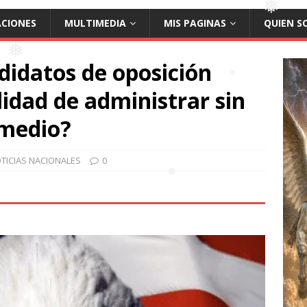
ACIONES
MULTIMEDIA
MIS PAGINAS
QUIEN S
❅
ndidatos de oposición
lidad de administrar sin
❅
 medio?
TICIAS NACIONALES
0
❅
❅