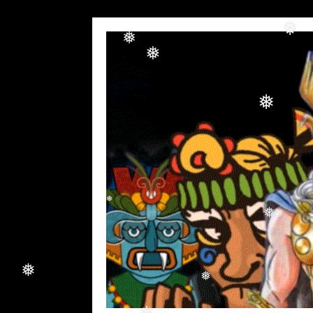
❅
❅
❅
❅
❅
❅
❅