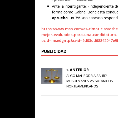
Ante la interrogante: «Independiente d
forma como Gabriel Boric está conduc
aprueba
, un 3% «no sabe/no respond
https://www.msn.com/es-cl/noticias/oth
mejor-evaluados-para-una-candidatura-
ocid=msedgntp&cvid=5d03dd68842047e9
PUBLICIDAD
ANTERIOR
ALGO MAL PODRIA SALIR?
MUSULMANES VS SATANICOS
NORTEAMERICANOS