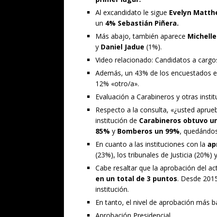
Al excandidato le sigue
Evelyn Matth
un
4% Sebastián Piñera.
Más abajo, también aparece
Michelle
y
Daniel Jadue
(1%).
Video relacionado: Candidatos a cargos
Además, un 43% de los encuestados es
12% «otro/a».
Evaluación a Carabineros y otras instit
Respecto a la consulta, «¿usted apru
institución de
Carabineros obtuvo u
85%
y
Bomberos un 99%
, quedándos
En cuanto a las instituciones con la
ap
(23%), los tribunales de Justicia (20%)
Cabe resaltar que la aprobación del a
en un total de 3 puntos
. Desde 2015
institución.
En tanto, el nivel de aprobación más b
Aprobación Presidencial​