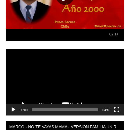
Reproductor
de
vídeo
00:00
04:49