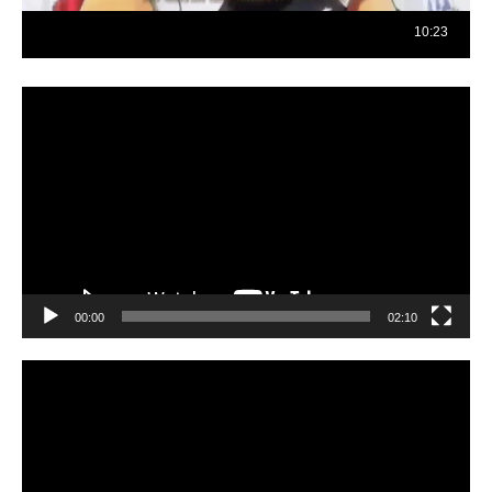
Reproductor
de
vídeo
00:00
02:10