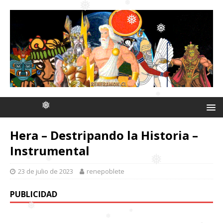
❅
❅
❅
❅
❅
❅
❅
❅
❅
Hera – Destripando la Historia –
❅
❅
Instrumental
❅
23 de julio de 2023
renepoblete
PUBLICIDAD
❅
❅
❅