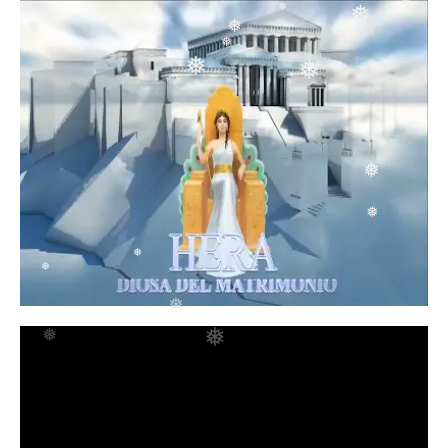
❅
❅
❅
❅
❅
❅
❅
❅
❅
❅
❅
❅