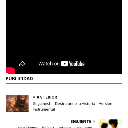
PUBLICIDAD
ANTERIOR
Gilgamesh – Destripando la Historia – Version
Instrumental
SIGUIENTE
Lynn Minmei – It’s You – version – voz – bajo –