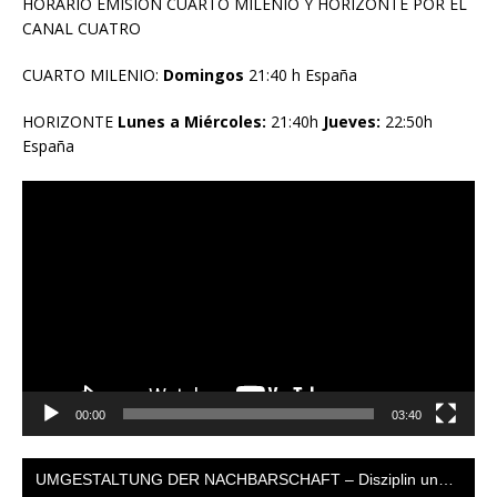
HORARIO EMISION CUARTO MILENIO Y HORIZONTE POR EL
CANAL CUATRO
CUARTO MILENIO:
Domingos
21:40 h España
HORIZONTE
Lunes a Miércoles:
21:40h
Jueves:
22:50h
España
Reproductor
de
vídeo
00:00
03:40