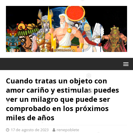
❅
❅
❅
❅
❅
❅
❅
❅
❅
❅
Cuando tratas un objeto con
amor cariño y estimulas puedes
ver un milagro que puede ser
❅
comprobado en los próximos
miles de años
❅
❅
❅
17 de agosto de 2023
renepoblete