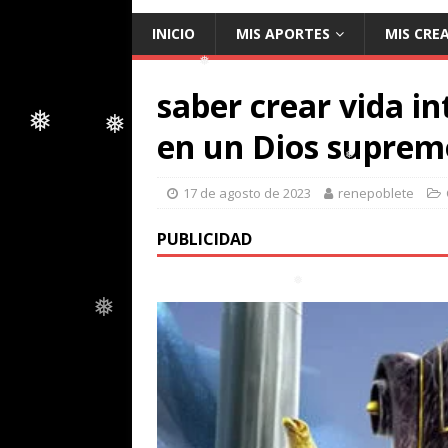
INICIO
MIS APORTES
MIS CRE
❅
saber crear vida in
❅
en un Dios suprem
❅
❅
17 de agosto de 2023
renepoblete
❅
❅
PUBLICIDAD
❅