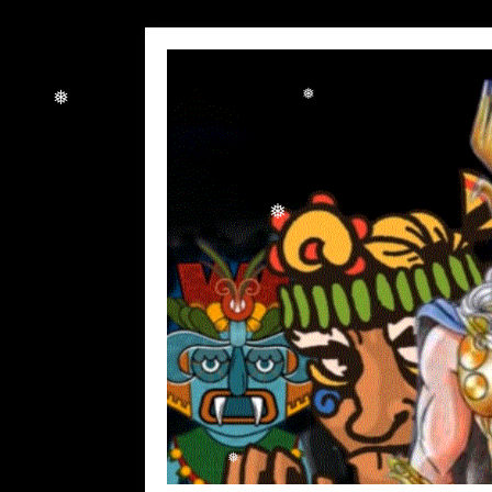
❅
❅
❅
❅