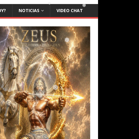
❅
OY?
NOTICIAS
VIDEO CHAT
❅
❅
❅