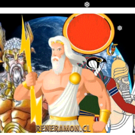
❅
❅
❅
❅
❅
❅
❅