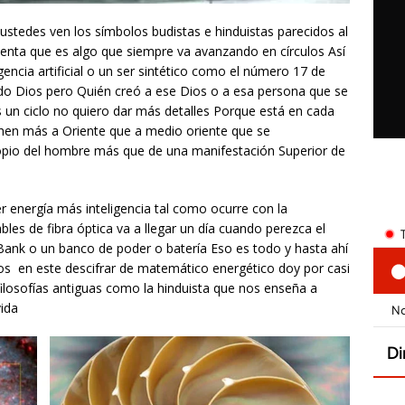
ustedes ven los símbolos budistas e hinduistas parecidos al
uenta que es algo que siempre va avanzando en círculos Así
igencia artificial o un ser sintético como el número 17 de
do Dios pero Quién creó a ese Dios o a esa persona que se
 un ciclo no quiero dar más detalles Porque está en cada
hen más a Oriente que a medio oriente que se
io del hombre más que de una manifestación Superior de
er energía más inteligencia tal como ocurre con la
les de fibra óptica va a llegar un día cuando perezca el
Bank o un banco de poder o batería Eso es todo y hasta ahí
cos en este descifrar de matemático energético doy por casi
filosofías antiguas como la hinduista que nos enseña a
vida