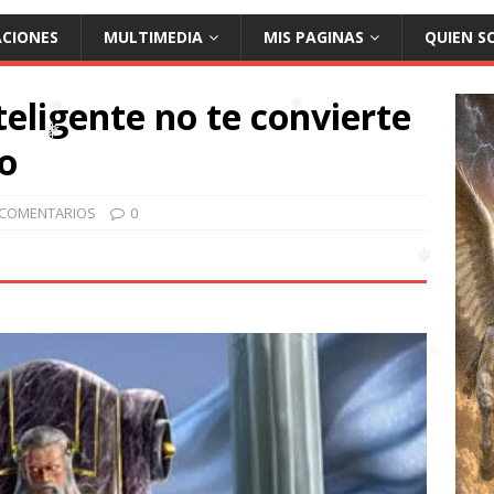
ACIONES
MULTIMEDIA
MIS PAGINAS
QUIEN S
teligente no te convierte
o
❅
COMENTARIOS
0
❅
❅