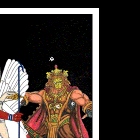
❅
❅
❅