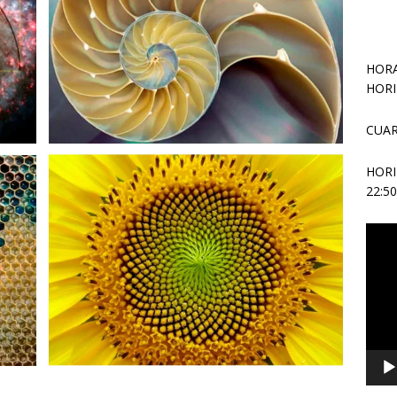
HORA
HORI
CUAR
HOR
22:5
Repr
de
vídeo