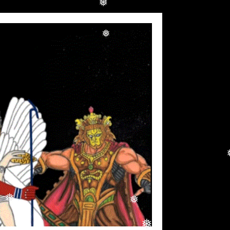
❅
❅
❅
❅
❅