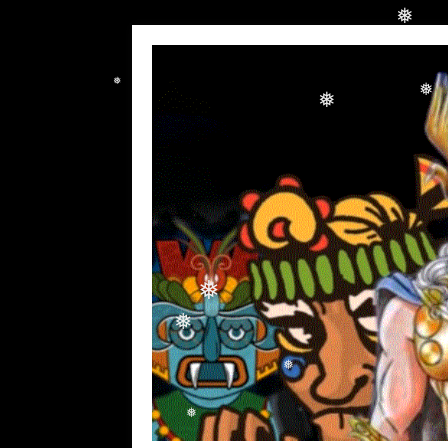
❅
❅
❅
❅
❅
❅