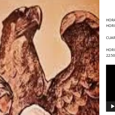
HORA
HORI
CUAR
HOR
22:5
Repr
de
vídeo