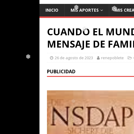
❅
INICIO
MIS APORTES
MIS CRE
❅
CUANDO EL MUND
MENSAJE DE FAMI
❅
❅
❅
26 de agosto de 2023
renepoblete
PUBLICIDAD
❅