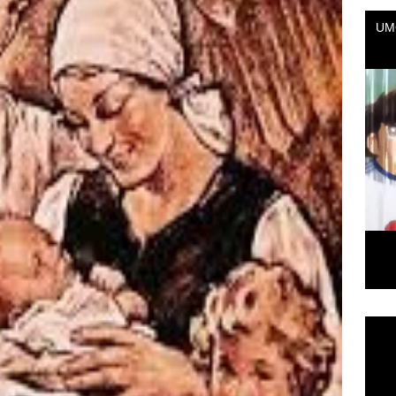
Repr
de
vídeo