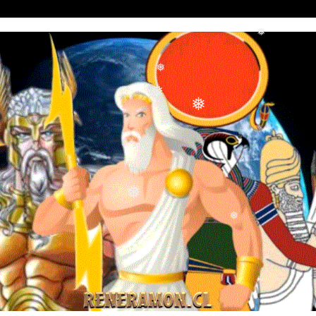
❅
❅
❅
❅
❅
❅
❅