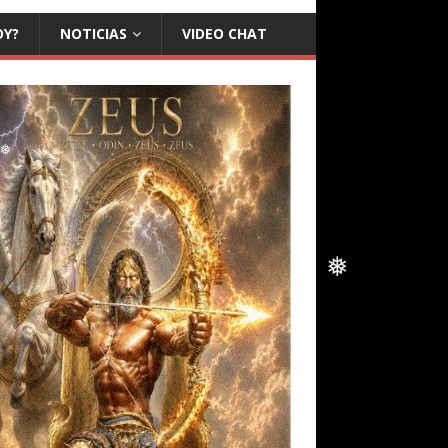
❅
❅
OY?
NOTICIAS
VIDEO CHAT
❅
❅
❅