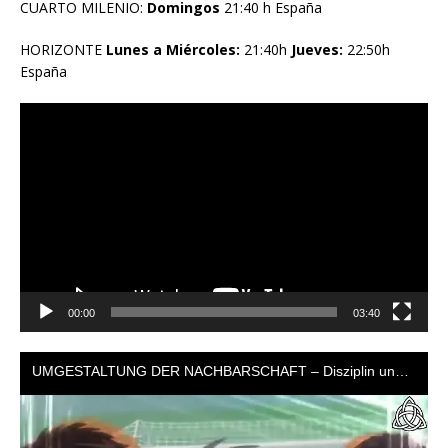
CUARTO MILENIO:
Domingos
21:40 h España
HORIZONTE
Lunes a Miércoles:
21:40h
Jueves:
22:50h
España
Reproductor
de
vídeo
00:00
03:40