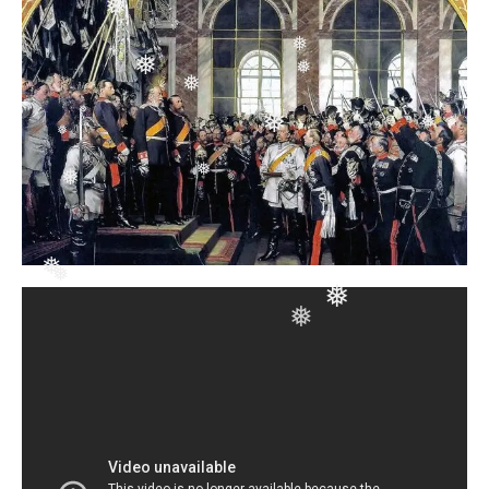
❅
❅
❅
❅
❅
❅
❅
❅
❅
❅
❅
❅
❅
❅
❅
❅
❅