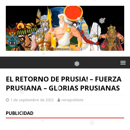
❅
❅
❅
❅
❅
❅
❅
❅
EL RETORNO DE PRUSIA! – FUERZA
PRUSIANA – GLORIAS PRUSIANAS
❅
❅
1 de septiembre de 2023
renepoblete
❅
❅
❅
PUBLICIDAD