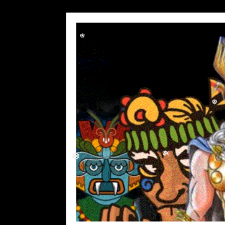
❅
❅
❅
❅
❅