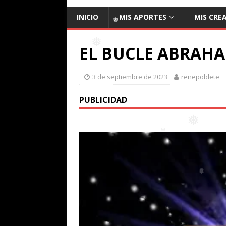
INICIO
MIS APORTES
MIS CRE
EL BUCLE ABRAHA
3 de septiembre de 2023
renepoblete
❅
❅
PUBLICIDAD
❅