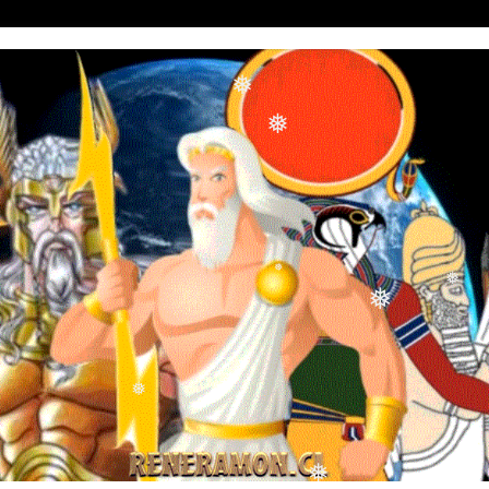
❅
❅
❅
❅
❅
❅
❅