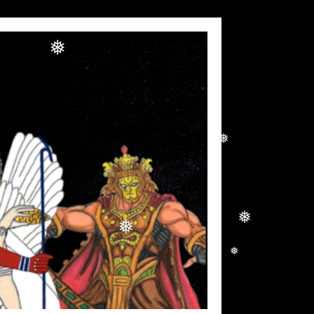
❅
❅
❅
❅
❅