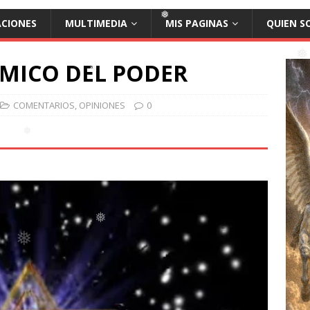
❅
ACIONES
MULTIMEDIA
MIS PAGINAS
QUIEN S
MICO DEL PODER
❅
❅
COMENTARIOS
,
OPINIONES
0
❅
❅
❅