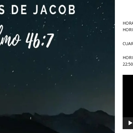
HORA
HORI
CUAR
HOR
22:5
Repr
de
vídeo