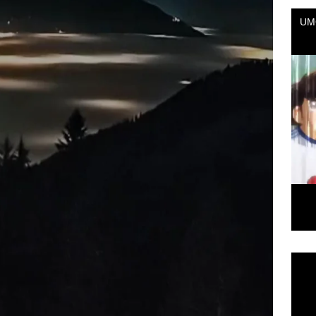
Repr
de
vídeo