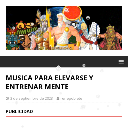
❅
❅
❅
❅
❅
❅
MUSICA PARA ELEVARSE Y
ENTRENAR MENTE
❅
❅
❅
❅
3 de septiembre de 2023
renepoblete
PUBLICIDAD
❅
❅
❅