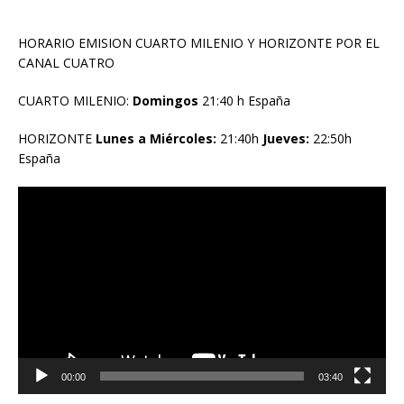
HORARIO EMISION CUARTO MILENIO Y HORIZONTE POR EL
CANAL CUATRO
CUARTO MILENIO:
Domingos
21:40 h España
HORIZONTE
Lunes a Miércoles:
21:40h
Jueves:
22:50h
España
Reproductor
de
vídeo
00:00
03:40