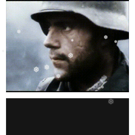
❅
❅
❅
❅
❅
❅
❅
❅
❅
❅
❅
❅
❅
❅