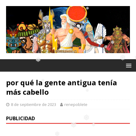
❅
❅
❅
❅
❅
❅
❅
por qué la gente antigua tenía
❅
más cabello
❅
❅
❅
8 de septiembre de 2023
renepoblete
PUBLICIDAD
❅
❅