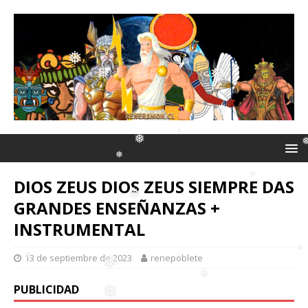
❅
❅
❅
❅
❅
❅
❅
❅
❅
DIOS ZEUS DIOS ZEUS SIEMPRE DAS
❅
❅
GRANDES ENSEÑANZAS +
❅
❅
INSTRUMENTAL
❅
13 de septiembre de 2023
renepoblete
❅
PUBLICIDAD