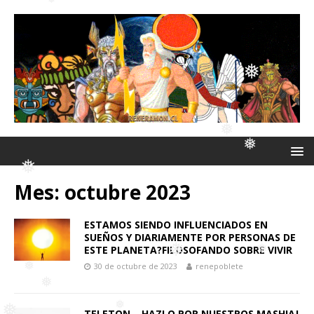
❅
❅
❅
Mes:
octubre 2023
❅
❅
❅
ESTAMOS SIENDO INFLUENCIADOS EN
SUEÑOS Y DIARIAMENTE POR PERSONAS DE
ESTE PLANETA?FILOSOFANDO SOBRE VIVIR
30 de octubre de 2023
renepoblete
❅
TELETON – HAZLO POR NUESTROS MASHIAJ