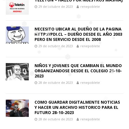
❅
❅
29 de octubre de 2023
renepoblete
❅
NECESITO UBICAR AL DUEÑO DE LA PAGINA
❅
❅
HTTP://PDI.CL – DUEÑO DESDE EL AÑO 2003
❅
PERO EN SERVICIO DESDE EL 2008
❅
❅
29 de octubre de 2023
renepoblete
❅
❅
❅
❅
❅
NIÑOS Y JOVENES QUE CAMBIAN EL MUNDO
❅
❅
ORGANIZANDOSE DESDE EL COLEGIO 28-10-
2023
❅
28 de octubre de 2023
renepoblete
❅
❅
❅
❅
❅
COMO GUARDAR DIGITALMENTE NOTICIAS
❅
Y HACER UN ARCHIVO HISTORICO PARA EL
FUTURO 28-10-2023
28 de octubre de 2023
renepoblete