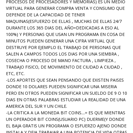
PROCESOS DE PROCESADORES Y MEMORIAS) ES UN MEDIO
VIRTUAL PARA GENERAR COMPRA VENTA Y CONSUMO QUE
DEPENDE DE LA CAPACIDAD DE TENER
MAQUINAS(ESFUERZO DE ELLAS , MUCHAS DE ELLAS 24/7
DURANTE LOS 365 DIAS DEL AÑO=DEDICADAS A ESO AL
100%) Y PERSONAS QUE USAN UN PROGRAMA EN COSA DE
MINUTOS PUEDEN GENERAR UNA CIFRA VIRTUAL QUE
DESTRUYE POR EJEMPLO EL TRABAJO DE PERSONAS QUE
SALEN A CAMPOS TODOS LOS DIAS POR UNA SIEMBRA ,
COSECHA O PROCESO DE MANO FACTURA , LIMPIEZA ,
TRABAJO FISICO, DE MOVIMIENTO DE CIUDAD A CIUDAD ,
ETC, ETC.
-LOS APORTES QUE SEAN PENSANDO QUE EXISTEN PAISES
DONDE 10 DOLARES PUEDEN SIGNIFICAR UNA MISERIA
PERO EN OTROS PUEDEN SIGNIFICAR UN SUELDO DE 9 O 10
DIAS EN OTRAS PALABRAS ESTUDIAR LA REALIDAD DE UNA
AMERICA DEL SUR Y UN CHILE.
-LA CRITICA A LA MONEDA BIT COINS....= ES QUE MIENTRAS
UN OPERADOR BIT COINS(USUARIO PC) DUERME(Y DONDE
EL BAJA GRATIS UN PROGRAMA O ESFUERZO AJENO DONDE
INSTALA Y DEJA TRABAJAR A UNA POTENCIA DE VIDA OTRAS