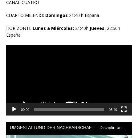
CANAL CUATRO
CUARTO MILENIO:
Domingos
21:40 h España
HORIZONTE
Lunes a Miércoles:
21:40h
Jueves:
22:50h
España
Reproductor
de
vídeo
00:00
03:40