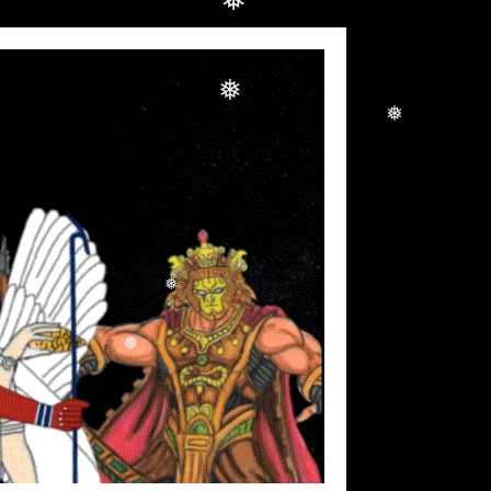
❅
❅
❅
❅
❅