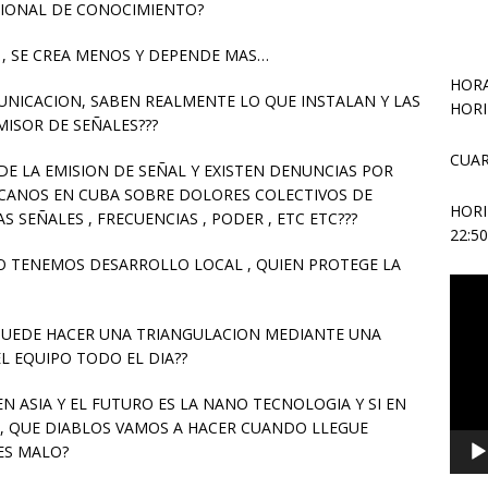
CIONAL DE CONOCIMIENTO?
E , SE CREA MENOS Y DEPENDE MAS…
HORA
NICACION, SABEN REALMENTE LO QUE INSTALAN Y LAS
HORI
MISOR DE SEÑALES???
CUAR
DE LA EMISION DE SEÑAL Y EXISTEN DENUNCIAS POR
CANOS EN CUBA SOBRE DOLORES COLECTIVOS DE
HOR
SEÑALES , FRECUENCIAS , PODER , ETC ETC???
22:5
NO TENEMOS DESARROLLO LOCAL , QUIEN PROTEGE LA
Repr
de
vídeo
E PUEDE HACER UNA TRIANGULACION MEDIANTE UNA
L EQUIPO TODO EL DIA??
N ASIA Y EL FUTURO ES LA NANO TECNOLOGIA Y SI EN
, QUE DIABLOS VAMOS A HACER CUANDO LLEGUE
ES MALO?