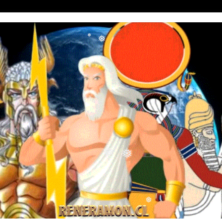
❅
❅
❅
❅
❅
❅