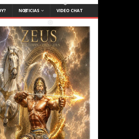
OY?
NOTICIAS
VIDEO CHAT
❅
❅
❅
❅
❅