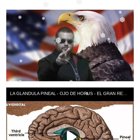
❅
❅
❅
❅
❅
❅
❅
❅
❅
❅
❅
❅
❅
❅
❅
❅