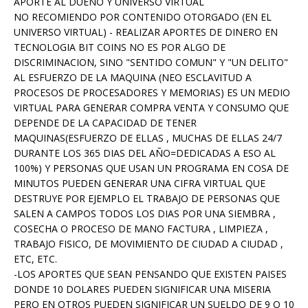
APORTE AL DUEÑO Y UNIVERSO VIRTUAL
NO RECOMIENDO POR CONTENIDO OTORGADO (EN EL
UNIVERSO VIRTUAL) - REALIZAR APORTES DE DINERO EN
TECNOLOGIA BIT COINS NO ES POR ALGO DE
DISCRIMINACION, SINO "SENTIDO COMUN" Y "UN DELITO"
AL ESFUERZO DE LA MAQUINA (NEO ESCLAVITUD A
PROCESOS DE PROCESADORES Y MEMORIAS) ES UN MEDIO
VIRTUAL PARA GENERAR COMPRA VENTA Y CONSUMO QUE
DEPENDE DE LA CAPACIDAD DE TENER
MAQUINAS(ESFUERZO DE ELLAS , MUCHAS DE ELLAS 24/7
DURANTE LOS 365 DIAS DEL AÑO=DEDICADAS A ESO AL
100%) Y PERSONAS QUE USAN UN PROGRAMA EN COSA DE
MINUTOS PUEDEN GENERAR UNA CIFRA VIRTUAL QUE
DESTRUYE POR EJEMPLO EL TRABAJO DE PERSONAS QUE
SALEN A CAMPOS TODOS LOS DIAS POR UNA SIEMBRA ,
COSECHA O PROCESO DE MANO FACTURA , LIMPIEZA ,
TRABAJO FISICO, DE MOVIMIENTO DE CIUDAD A CIUDAD ,
ETC, ETC.
-LOS APORTES QUE SEAN PENSANDO QUE EXISTEN PAISES
DONDE 10 DOLARES PUEDEN SIGNIFICAR UNA MISERIA
PERO EN OTROS PUEDEN SIGNIFICAR UN SUELDO DE 9 O 10