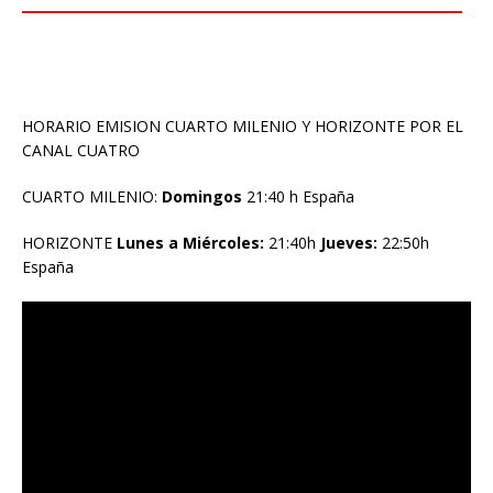
HORARIO EMISION CUARTO MILENIO Y HORIZONTE POR EL
CANAL CUATRO
CUARTO MILENIO:
Domingos
21:40 h España
HORIZONTE
Lunes a Miércoles:
21:40h
Jueves:
22:50h
España
Reproductor
de
vídeo