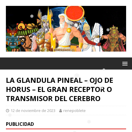
❅
❅
❅
❅
❅
❅
❅
❅
❅
❅
LA GLANDULA PINEAL – OJO DE
HORUS – EL GRAN RECEPTOR O
TRANSMISOR DEL CEREBRO
❅
❅
❅
12 de noviembre de 2023
renepoblete
❅
PUBLICIDAD