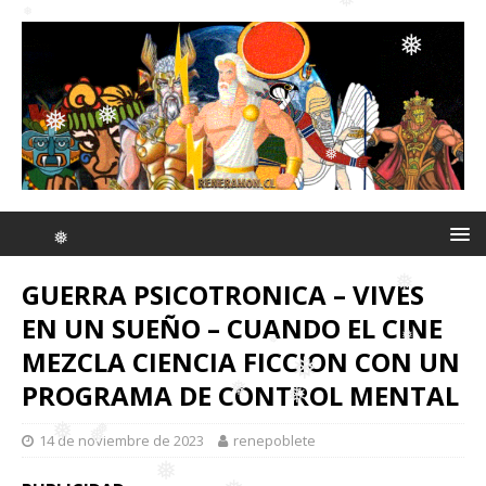
❅
❅
❅
❅
❅
❅
❅
❅
❅
GUERRA PSICOTRONICA – VIVES
❅
EN UN SUEÑO – CUANDO EL CINE
❅
MEZCLA CIENCIA FICCION CON UN
❅
❅
PROGRAMA DE CONTROL MENTAL
❅
14 de noviembre de 2023
renepoblete
❅
❅
❅