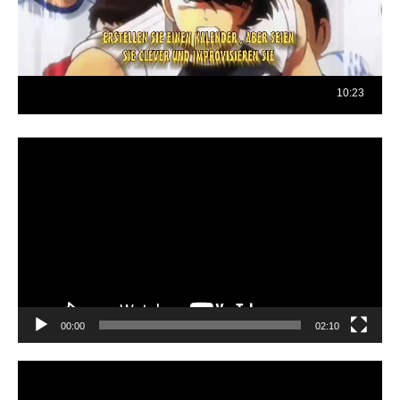
Reproductor
de
vídeo
00:00
02:10