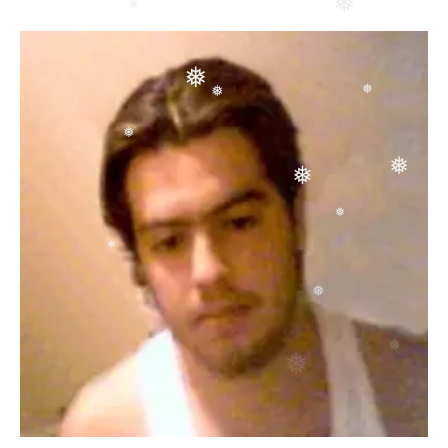
❅
❅
❅
❅
❅
❅
❅
❅
❅
❅
❅
❅