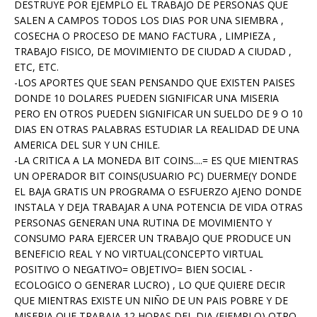
DESTRUYE POR EJEMPLO EL TRABAJO DE PERSONAS QUE
SALEN A CAMPOS TODOS LOS DIAS POR UNA SIEMBRA ,
COSECHA O PROCESO DE MANO FACTURA , LIMPIEZA ,
TRABAJO FISICO, DE MOVIMIENTO DE CIUDAD A CIUDAD ,
ETC, ETC.
-LOS APORTES QUE SEAN PENSANDO QUE EXISTEN PAISES
DONDE 10 DOLARES PUEDEN SIGNIFICAR UNA MISERIA
PERO EN OTROS PUEDEN SIGNIFICAR UN SUELDO DE 9 O 10
DIAS EN OTRAS PALABRAS ESTUDIAR LA REALIDAD DE UNA
AMERICA DEL SUR Y UN CHILE.
-LA CRITICA A LA MONEDA BIT COINS....= ES QUE MIENTRAS
UN OPERADOR BIT COINS(USUARIO PC) DUERME(Y DONDE
EL BAJA GRATIS UN PROGRAMA O ESFUERZO AJENO DONDE
INSTALA Y DEJA TRABAJAR A UNA POTENCIA DE VIDA OTRAS
PERSONAS GENERAN UNA RUTINA DE MOVIMIENTO Y
CONSUMO PARA EJERCER UN TRABAJO QUE PRODUCE UN
BENEFICIO REAL Y NO VIRTUAL(CONCEPTO VIRTUAL
POSITIVO O NEGATIVO= OBJETIVO= BIEN SOCIAL -
ECOLOGICO O GENERAR LUCRO) , LO QUE QUIERE DECIR
QUE MIENTRAS EXISTE UN NIÑO DE UN PAIS POBRE Y DE
MISERIA QUE TRABAJA 12 HORAS DEL DIA (EJEMPLO) OTRO