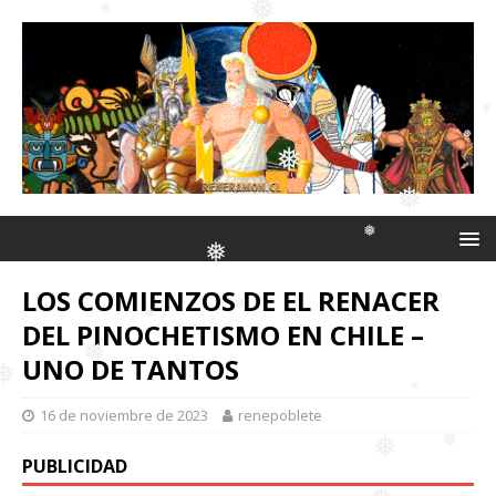
❅
❅
❅
❅
❅
❅
❅
❅
❅
LOS COMIENZOS DE EL RENACER
❅
DEL PINOCHETISMO EN CHILE –
❅
UNO DE TANTOS
❅
16 de noviembre de 2023
renepoblete
❅
❅
PUBLICIDAD
❅
❅
❅