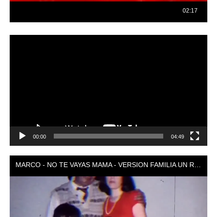
Reproductor
de
vídeo
00:00
04:49