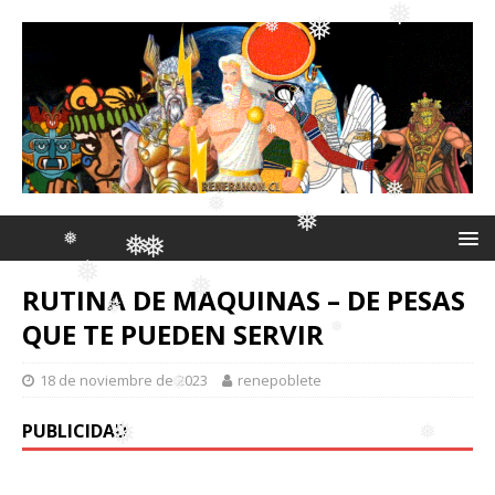
❅
❅
❅
❅
❅
❅
❅
❅
❅
❅
RUTINA DE MAQUINAS – DE PESAS
❅
❅
QUE TE PUEDEN SERVIR
❅
❅
❅
❅
18 de noviembre de 2023
renepoblete
❅
PUBLICIDAD
❅
❅
❅
❅