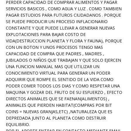
PERDER CAPACIDAD DE COMPRAR ALIMENTOS Y PAGAR
SERVICIOS BASICOS , COMO AGUA Y LUZ . COMO TAMBIEN
PAGAR ESTUDIOS PARA FUTUROS CIUDADANOS . PORQUE
SE PUEDE PRODUCIR UN PROCESO INFLACIONARIO
CONSTANTE Y QUE PUEDE LLEVAR A GENERAR NUEVAS
EXPLOTACIONES PARA BAJAR COSTO DE
VIDA(DESTRUCCION PLANETA Y FLORA Y FAUNA), PORQUE
CON UN BOTON Y UNOS PROCESOS TENGO MAS
CAPACIDAD DE COMPRA QUE PADRES , MADRES ,
JUBILADOS O NIÑOS QUE TRABAJAN Y QUE SOLO EJERCEN
UNA FUNCION MANUAL MAS QUE UTILIZAR UN
CONOCIMIENTO VIRTUAL PARA GENERAR UN PODER
ADQUIRIR QUE ROMPE EL SENTIDO DE LA VIDA COMO
PODER COMER TODOS LOS DIAS Y COMO RESPETAR UNA
MAQUINA Y GOZAR DEL FRUTO DE SU ESFUERZO , EFECTO
DIRECTOS ANIMALES QUE SE FAENAN(ALIMENTOS) ,
ANIMALES QUE PIERDEN HABITAT(COMPRAS POR BIT
COINS = NUEVAS GRANJAS,ETC) ,NATURALEZA QUE ES
DEPREDADA JUNTO AL PLANETA COMO DESTRUIR
EQUILIBRIO.
POR EL APORTE ENTRAR EN CONTACTO MEDIANTE EMAIL