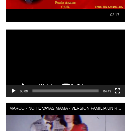
Reproductor
de
vídeo
00:00
04:49