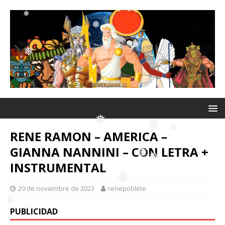
❅
❅
❅
❅
❅
❅
❅
❅
❅
❅
❅
❅
❅
RENE RAMON – AMERICA –
GIANNA NANNINI – CON LETRA +
❅
INSTRUMENTAL
❅
❅
20 de noviembre de 2023
renepoblete
❅
PUBLICIDAD
❅
❅