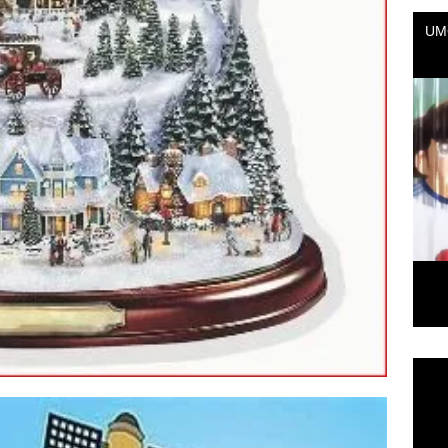
Repr
de
vídeo