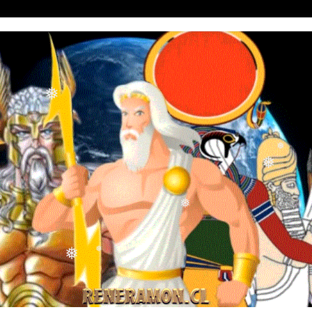
❅
❅
❅
❅
❅
❅
❅
❅
❅