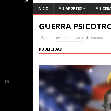
INICIO
MIS APORTES
MIS CRE
❅
GUERRA PSICOTRO
21 de noviembre de 2023
renepoblete
❅
❅
PUBLICIDAD
❅
❅