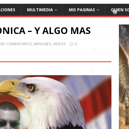
❅
ACIONES
MULTIMEDIA
MIS PAGINAS
QUIEN S
NICA – Y ALGO MAS
COMENTARIOS
,
MENSAJES
,
VIDEOS
0
❅
❅
❅
❅
❅