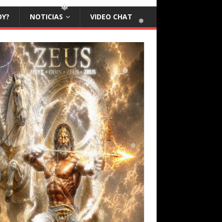
OY?
NOTICIAS
VIDEO CHAT
❅
❅
❅
❅