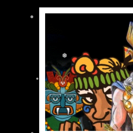
❅
❅
❅