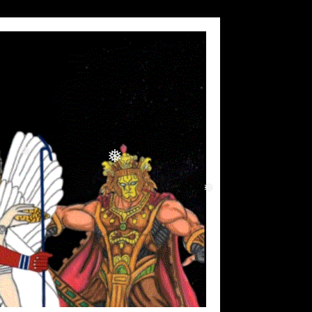
❅
❅
❅