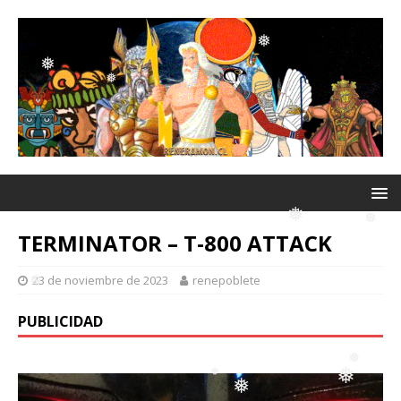
❅
❅
❅
❅
❅
❅
❅
❅
❅
❅
❅
TERMINATOR – T-800 ATTACK
23 de noviembre de 2023
renepoblete
❅
❅
PUBLICIDAD
❅