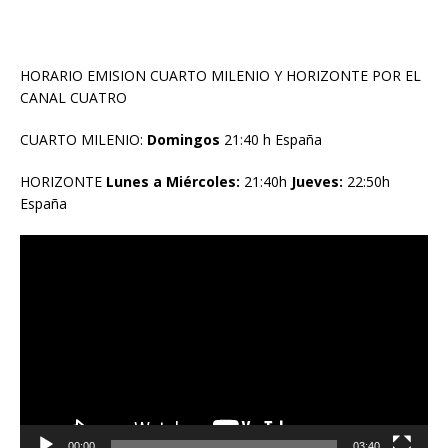
HORARIO EMISION CUARTO MILENIO Y HORIZONTE POR EL
CANAL CUATRO
CUARTO MILENIO:
Domingos
21:40 h España
HORIZONTE
Lunes a Miércoles:
21:40h
Jueves:
22:50h
España
Reproductor
de
vídeo
00:00
03:40