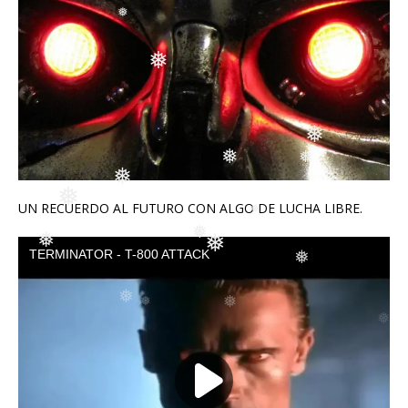
❅
❅
❅
❅
❅
❅
UN RECUERDO AL FUTURO CON ALGO DE LUCHA LIBRE.
❅
❅
❅
❅
❅
❅
❅
❅
❅