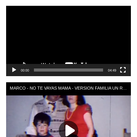
Reproductor
de
vídeo
00:00
04:49