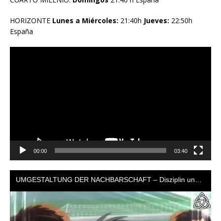
HORIZONTE
Lunes a Miércoles:
21:40h
Jueves:
22:50h
España
Reproductor
de
vídeo
00:00
03:40