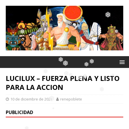
❅
❅
❅
❅
❅
❅
❅
❅
❅
LUCILUX – FUERZA PLENA Y LISTO
❅
❅
PARA LA ACCION
❅
❅
❅
❅
❅
❅
10 de diciembre de 2023
renepoblete
❅
❅
PUBLICIDAD
❅